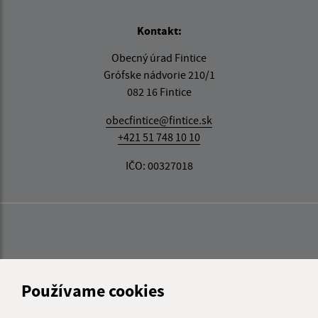
Kontakt:
Obecný úrad Fintice
Grófske nádvorie 210/1
082 16 Fintice
obecfintice@fintice.sk
+421 51 748 10 10
IČO: 00327018
Používame cookies