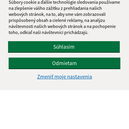
Súbory cookie a ďalšie technológie sledovania používame
na zlepšenie vášho zážitku z prehliadania našich
webových stránok, na to, aby sme vám zobrazovali
prispôsobený obsah a cielené reklamy, na analýzu
návštevnosti našich webových stránok a na pochopenie
toho, odkiaľ naši návštevníci prichádzajú.
Súhlasím
Informácie o stránke:
Vyhlásenie o prístupnosti
Odmietam
Autorské práva
Ochrana osobných údajov
Zmeniť moje nastavenia
Navigácia:
Vytlačiť aktuálnu stránku
Mapa stránok
Cookies
Rýchle odkazy:
Naša obec