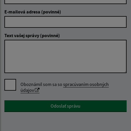
E-mailová adresa (povinné)
Text vašej správy (povinné)
Oboznámil som sa so
spracúvaním osobných
údajov
Google reCaptcha Response
Odoslať správu