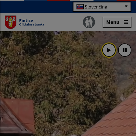
Slovenčina
Fintice
Menu
Oficiálna stránka