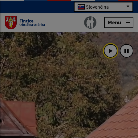
Slovenčina
Fintice
Menu
Oficiálna stránka