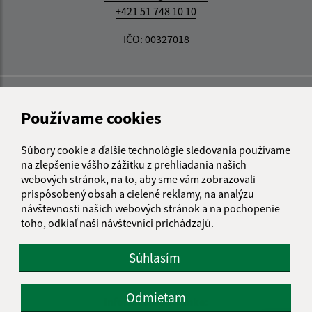
+421 51 748 10 10
IČO: 00327018
Používame cookies
Súbory cookie a ďalšie technológie sledovania používame
na zlepšenie vášho zážitku z prehliadania našich
webových stránok, na to, aby sme vám zobrazovali
prispôsobený obsah a cielené reklamy, na analýzu
návštevnosti našich webových stránok a na pochopenie
toho, odkiaľ naši návštevníci prichádzajú.
Súhlasím
Odmietam
Informácie o stránke: