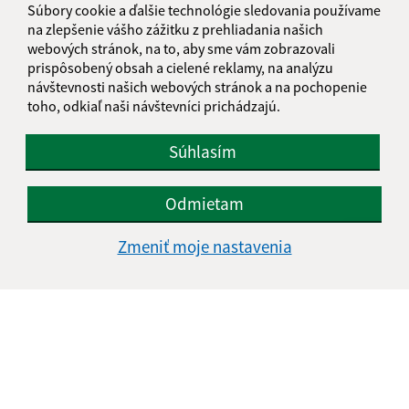
Súbory cookie a ďalšie technológie sledovania používame
na zlepšenie vášho zážitku z prehliadania našich
webových stránok, na to, aby sme vám zobrazovali
prispôsobený obsah a cielené reklamy, na analýzu
návštevnosti našich webových stránok a na pochopenie
toho, odkiaľ naši návštevníci prichádzajú.
Súhlasím
Odmietam
Zmeniť moje nastavenia
Informácie o stránke:
Vyhlásenie o prístupnosti
Autorské práva
Ochrana osobných údajov
Navigácia: