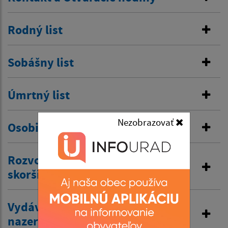
Rodný list
Sobášny list
Úmrtný list
Nezobrazovať
Osobitná matrika
Rozvod manželstva a prijatie
skoršieho priezviska
Vydávanie výpisov z matriky a
nazeranie do matriky