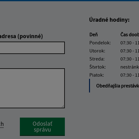
Úradné hodiny:
Deň
Čas doo
adresa (povinné)
Pondelok:
07:30 - 1
Utorok:
07:30 - 1
Streda:
07:30 - 1
Štvrtok:
nestránk
Piatok:
07:30 - 1
Obedňajšia prestáv
Google reCaptcha Response
Odoslať
ch
správu