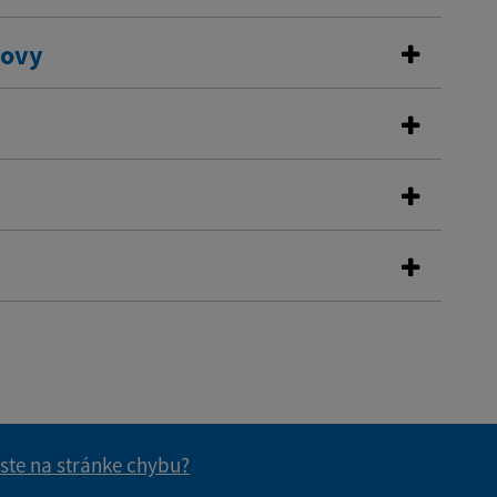
dovy
 ste na stránke chybu?
vás užitočné?
e pre vás užitočné?