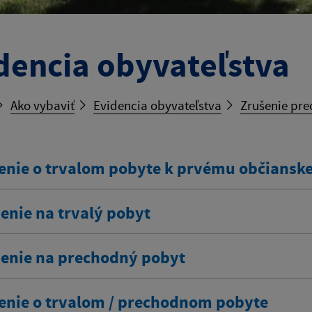
dencia obyvateľstva
Ako vybaviť
Evidencia obyvateľstva
Zrušenie pr
enie o trvalom pobyte k prvému občians
enie na trvalý pobyt
senie na prechodný pobyt
enie o trvalom / prechodnom pobyte