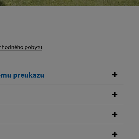
echodného pobytu
kemu preukazu