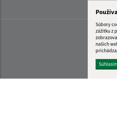
Použív
Súbory co
zážitku z
zobrazova
našich we
prichádza
Súhlasí
Informácie o stránke:
Navigácia: