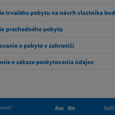
ie trvalého pobytu na návrh vlastníka bu
ie prechodného pobytu
ovanie o pobyte v zahraničí
enie o zákaze poskytovania údajov
itočné?
Našli
Áno
Nie
Boli tieto informácie pre 
Boli tieto informáci