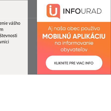
enie vášho
ám
števnosti
vníci
ované:
Správca obsahu: