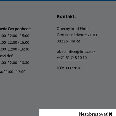
Kontakt:
Obecný úrad Fintice
beda
Čas poobede
Grófske nádvorie 210/1
1:00
12:00 - 15:00
082 16 Fintice
1:00
12:00 - 15:00
1:00
12:00 - 16:30
obecfintice@fintice.sk
ový deň
+421 51 748 10 10
1:00
12:00 - 13:30
IČO: 00327018
ka:
11:00 - 12:00
Nezobrazovať