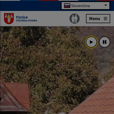
Slovenčina
Fintice
Menu
Oficiálna stránka