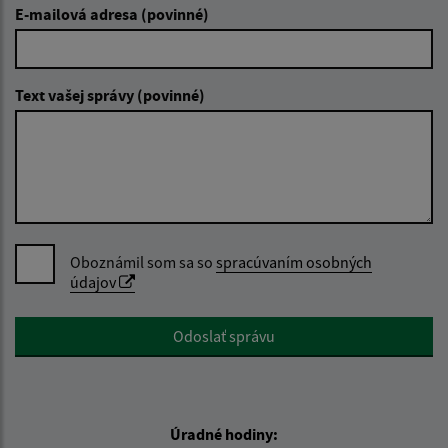
E-mailová adresa (povinné)
Text vašej správy (povinné)
Oboznámil som sa so
spracúvaním osobných
údajov
Google reCaptcha Response
Odoslať správu
Úradné hodiny: