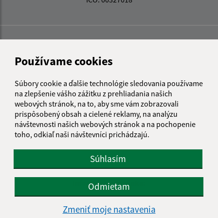
Používame cookies
Súbory cookie a ďalšie technológie sledovania používame
na zlepšenie vášho zážitku z prehliadania našich
webových stránok, na to, aby sme vám zobrazovali
prispôsobený obsah a cielené reklamy, na analýzu
návštevnosti našich webových stránok a na pochopenie
toho, odkiaľ naši návštevníci prichádzajú.
Súhlasím
Informácie o stránke:
Odmietam
Vyhlásenie o prístupnosti
Zmeniť moje nastavenia
Autorské práva