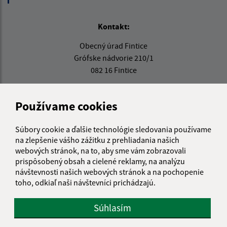
Kontakt:
Obecný úrad Fintice
Grófske nádvorie 210/1
082 16 Fintice
obecfintice@fintice.sk
+421 51 748 10 10
Používame cookies
IČO: 00327018
Súbory cookie a ďalšie technológie sledovania používame
na zlepšenie vášho zážitku z prehliadania našich
webových stránok, na to, aby sme vám zobrazovali
prispôsobený obsah a cielené reklamy, na analýzu
návštevnosti našich webových stránok a na pochopenie
toho, odkiaľ naši návštevníci prichádzajú.
Súhlasím