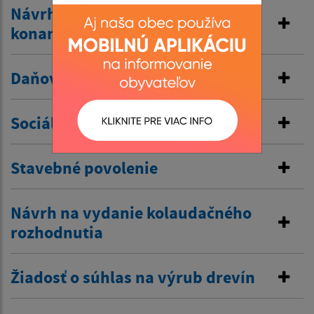
Návrh na začatie katastrálneho
konania
Daňové tlačivá
Sociálna oblasť
Stavebné povolenie
Návrh na vydanie kolaudačného
rozhodnutia
Žiadosť o súhlas na výrub drevín