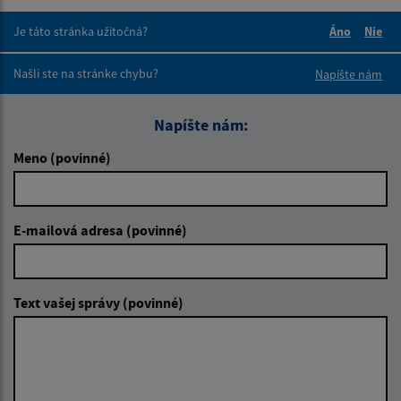
Je táto stránka užitočná?
Áno
Nie
Boli tieto 
Boli 
Našli ste na stránke chybu?
Napíšte nám
Napíšte nám:
Meno (povinné)
E-mailová adresa (povinné)
Text vašej správy (povinné)