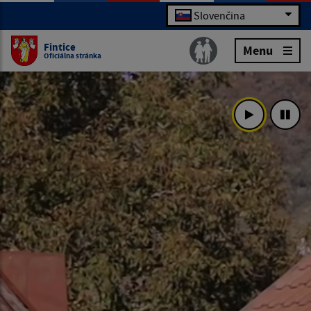
Slovenčina
Fintice
Menu
Oficiálna stránka