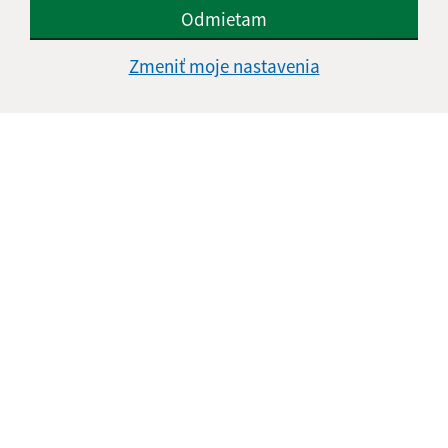
Odmietam
Zmeniť moje nastavenia
Informácie o stránke:
Vyhlásenie o prístupnosti
Autorské práva
Ochrana osobných údajov
Navigácia:
Vytlačiť aktuálnu stránku
Mapa stránok
Cookies
Rýchle odkazy: