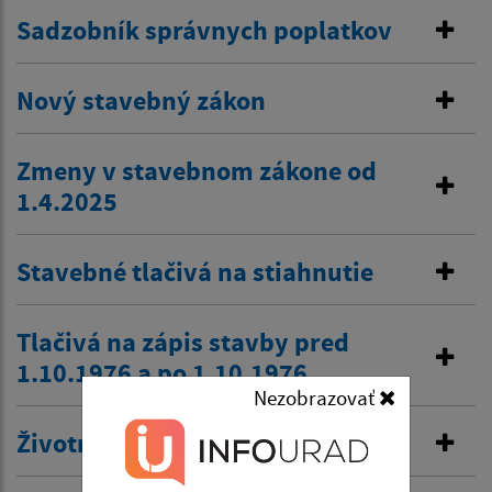
Sadzobník správnych poplatkov
Nový stavebný zákon
Zmeny v stavebnom zákone od
1.4.2025
Stavebné tlačivá na stiahnutie
Tlačivá na zápis stavby pred
1.10.1976 a po 1.10.1976
Nezobrazovať
Životné prostredie