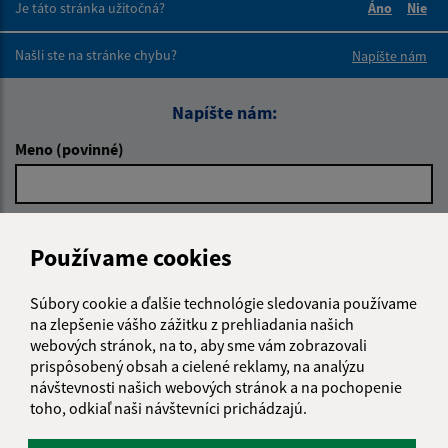
Je táto stránka užitočná?
Áno
Nie
Boli tieto 
Boli 
Našli ste na stránke chybu?
Napíšte nám
Napíšte nám:
Meno (povinné)
E-mailová adresa (povinné)
Používame cookies
Súbory cookie a ďalšie technológie sledovania používame
Text vašej správy (povinné)
na zlepšenie vášho zážitku z prehliadania našich
webových stránok, na to, aby sme vám zobrazovali
prispôsobený obsah a cielené reklamy, na analýzu
návštevnosti našich webových stránok a na pochopenie
toho, odkiaľ naši návštevníci prichádzajú.