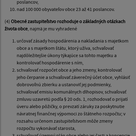
poslancov,
nad 100 000 obyvateľov obce 23 až 41 poslancov.
(4)
Obecné zastupiteľstvo rozhoduje o základných otázkach
života obce
, najmä je mu vyhradené
určovať zásady hospodárenia a nakladania s majetkom
obce a s majetkom štátu, ktorý užíva, schvaľovať
najdôležitejšie úkony týkajúce sa tohto majetku a
kontrolovať hospodárenie s ním,
schvaľovať rozpočet obce a jeho zmeny, kontrolovať
jeho čerpanie a schvaľovať záverečný účet obce, vyhlásiť
dobrovoľnú zbierku a ustanoviť jej podmienky,
schvaľovať emisiu komunálnych dlhopisov, schvaľovať
zmluvu uzavretú podľa § 20 ods. 1, rozhodovať o prijatí
úveru alebo pôžičky, o prevzatí záruky za poskytnutie
návratnej finančnej výpomoci zo štátneho rozpočtu; v
rozsahu určenom zastupiteľstvom môže zmeny
rozpočtu vykonávať starosta,
schvaľovať územný plán obce alebo jej časti a koncepcie