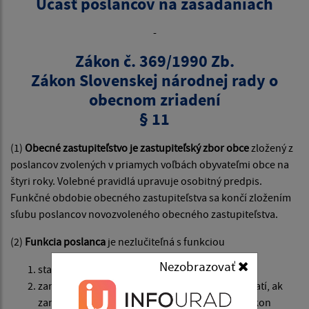
Účasť poslancov na zasadaniach
-
Zákon č. 369/1990 Zb.
Zákon Slovenskej národnej rady o
obecnom zriadení
§ 11
(1)
Obecné zastupiteľstvo je zastupiteľský zbor obce
zložený z
poslancov zvolených v priamych voľbách obyvateľmi obce na
štyri roky. Volebné pravidlá upravuje osobitný predpis.
Funkčné obdobie obecného zastupiteľstva sa končí zložením
sľubu poslancov novozvoleného obecného zastupiteľstva.
(2)
Funkcia poslanca
je nezlučiteľná s funkciou
Nezobrazovať
starostu,
zamestnanca obce, v ktorej bol zvolený; to neplatí, ak
zamestnanec obce je dlhodobo uvoľnený na výkon