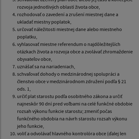
rozvoja jednotlivých oblastí života obce,
rozhodovať o zavedení a zrušení miestnej dane a
ukladať miestny poplatok,
určovať náležitosti miestnej dane alebo miestneho
poplatku,
vyhlasovať miestne referendum o najdôležitejších
otázkach života a rozvoja obce a zvolávať zhromaždenie
obyvateľov obce,
uznášať sa na nariadeniach,
schvaľovať dohody o medzinárodnej spolupráci a
členstvo obce v medzinárodnom združení podľa § 21
ods. 1,
určiť plat starostu podľa osobitného zákona a určiť
najneskôr 90 dní pred voľbami na celé funkčné obdobie
rozsah výkonu funkcie starostu; zmeniť počas
funkčného obdobia na návrh starostu rozsah výkonu
jeho funkcie,
voliť a odvolávať hlavného kontrolóra obce (ďalej len