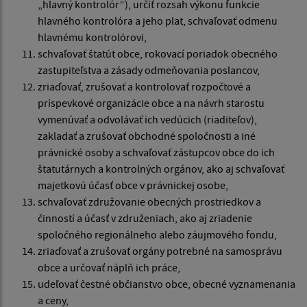
„hlavný kontrolór“), určiť rozsah výkonu funkcie
hlavného kontrolóra a jeho plat, schvaľovať odmenu
hlavnému kontrolórovi,
schvaľovať štatút obce, rokovací poriadok obecného
zastupiteľstva a zásady odmeňovania poslancov,
zriaďovať, zrušovať a kontrolovať rozpočtové a
príspevkové organizácie obce a na návrh starostu
vymenúvať a odvolávať ich vedúcich (riaditeľov),
zakladať a zrušovať obchodné spoločnosti a iné
právnické osoby a schvaľovať zástupcov obce do ich
štatutárnych a kontrolných orgánov, ako aj schvaľovať
majetkovú účasť obce v právnickej osobe,
schvaľovať združovanie obecných prostriedkov a
činností a účasť v združeniach, ako aj zriadenie
spoločného regionálneho alebo záujmového fondu,
zriaďovať a zrušovať orgány potrebné na samosprávu
obce a určovať náplň ich práce,
udeľovať čestné občianstvo obce, obecné vyznamenania
a ceny,