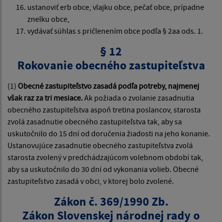
ustanoviť erb obce, vlajku obce, pečať obce, prípadne
znelku obce,
vydávať súhlas s pričlenením obce podľa § 2aa ods. 1.
§ 12
Rokovanie obecného zastupiteľstva
(1)
Obecné zastupiteľstvo zasadá podľa potreby, najmenej
však raz za tri mesiace.
Ak požiada o zvolanie zasadnutia
obecného zastupiteľstva aspoň tretina poslancov, starosta
zvolá zasadnutie obecného zastupiteľstva tak, aby sa
uskutočnilo do 15 dní od doručenia žiadosti na jeho konanie.
Ustanovujúce zasadnutie obecného zastupiteľstva zvolá
starosta zvolený v predchádzajúcom volebnom období tak,
aby sa uskutočnilo do 30 dní od vykonania volieb. Obecné
zastupiteľstvo zasadá v obci, v ktorej bolo zvolené.
Zákon č. 369/1990 Zb.
Zákon Slovenskej národnej rady o