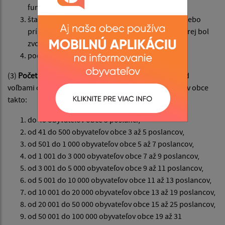
funkcie poslanca,
štatutárneho orgánu rozpočtovej organizácie alebo
príspevkovej organizácie zriadenej obcou, v ktorej bol
zvolený,
podľa osobitného zákona.
(3)
Počet poslancov
na celé volebné obdobie určí pred
voľbami obecné zastupiteľstvo podľa počtu obyvateľov obce
takto:
do 40 obyvateľov obce 3 poslanci,
od 41 do 500 obyvateľov obce 3 až 5 poslancov,
od 501 do 1 000 obyvateľov obce 5 až 7 poslancov,
od 1 001 do 3 000 obyvateľov obce 7 až 9 poslancov,
od 3 001 do 5 000 obyvateľov obce 9 až 11 poslancov,
od 5 001 do 10 000 obyvateľov obce 11 až 13 poslancov,
od 10 001 do 20 000 obyvateľov obce 13 až 19 poslancov,
od 20 001 do 50 000 obyvateľov obce 15 až 25 poslancov,
od 50 001 do 100 000 obyvateľov obce 19 až 31