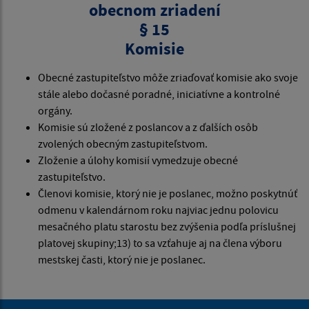
obecnom zriadení
§ 15
Komisie
Obecné zastupiteľstvo môže zriaďovať komisie ako svoje
stále alebo dočasné poradné, iniciatívne a kontrolné
orgány.
Komisie sú zložené z poslancov a z ďalších osôb
zvolených obecným zastupiteľstvom.
Zloženie a úlohy komisií vymedzuje obecné
zastupiteľstvo.
Členovi komisie, ktorý nie je poslanec, možno poskytnúť
odmenu v kalendárnom roku najviac jednu polovicu
mesačného platu starostu bez zvýšenia podľa príslušnej
platovej skupiny;13) to sa vzťahuje aj na člena výboru
mestskej časti, ktorý nie je poslanec.