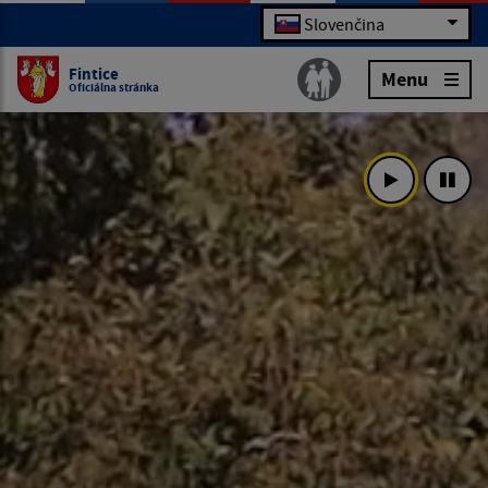
Slovenčina
Fintice
Menu
Oficiálna stránka