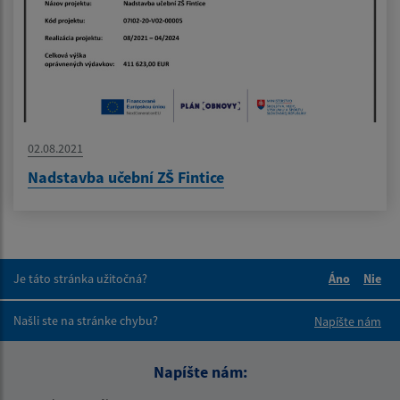
02.08.2021
Nadstavba učební ZŠ Fintice
Je táto stránka užitočná?
Áno
Nie
Boli tieto 
Boli 
Našli ste na stránke chybu?
Napíšte nám
Napíšte nám: