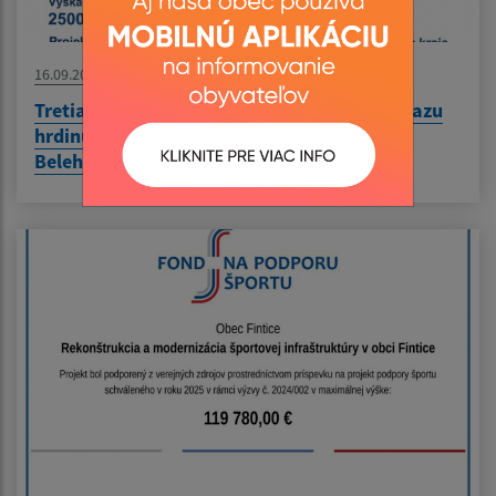
16.09.2025
Tretia etapa reštaurovania barokového obrazu
hrdinu Dessewa na koni pred pevnosťou
Belehrad