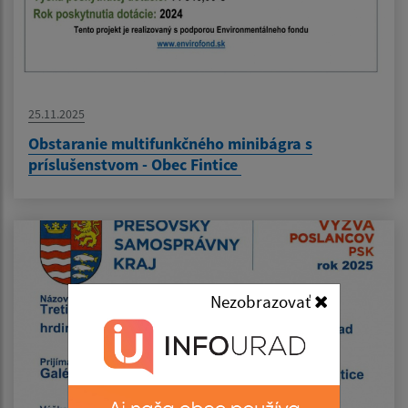
25.11.2025
Obstaranie multifunkčného minibágra s
príslušenstvom - Obec Fintice
Nezobrazovať