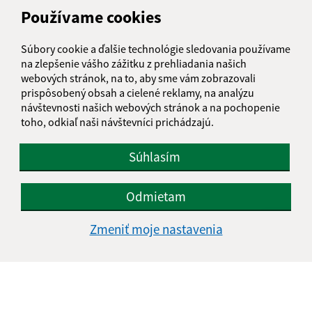
Grófske nádvorie 210/1
Používame cookies
082 16 Fintice
Súbory cookie a ďalšie technológie sledovania používame
obecfintice@fintice.sk
na zlepšenie vášho zážitku z prehliadania našich
+421 51 748 10 10
webových stránok, na to, aby sme vám zobrazovali
prispôsobený obsah a cielené reklamy, na analýzu
IČO: 00327018
návštevnosti našich webových stránok a na pochopenie
toho, odkiaľ naši návštevníci prichádzajú.
Súhlasím
Odmietam
Zmeniť moje nastavenia