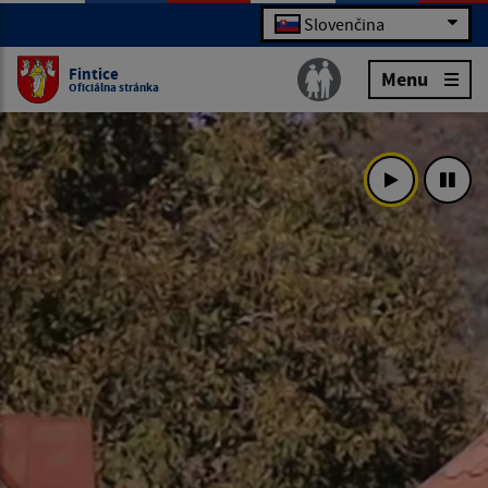
Slovenčina
Fintice
Menu
Oficiálna stránka