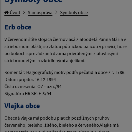
Úvod
Samospráva
Symboly obce
Erb obce
V červenom štíte stojaca čiernovlasá zlatoodetá Panna Mária v
striebornom plášti, so zlatou pútnickou palicou v pravici, hore
po bokoch sprevádzaná dvoma privrátenými zlatovlasými
striebroodetými rozkrídlenými anjelikmi.
Komentár: Hagiografický motív podľa pečatidla obce z r. 1786.
Dátum prijatia: 16.12.1994
Číslo uznesenia: OZ - uzn./94
Signatúra HR SR: F-3/94
Vlajka obce
Obecná vlajka má podobu piatich pozdĺžnych pruhov
červeného, bieleho, žltého, bieleho a červeného.Vlajka má