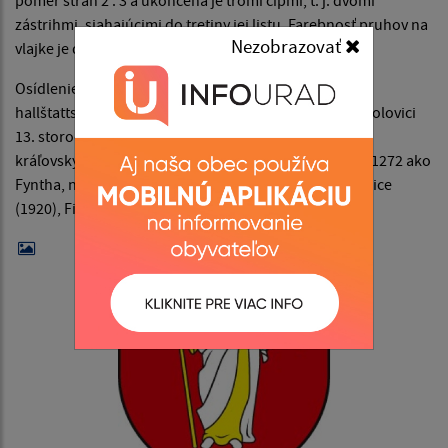
pomer strán 2 : 3 a ukončená je tromi cípmi, t. j. dvomi
zástrihmi, siahajúcimi do tretiny jej listu. Farebnosť pruhov na
Nezobrazovať
vlajke je daná farbami obecného erbu.
Osídlenie v neolite – sídlisko bukovohorskej kultúry,
hallštattské a slovanské z doby veľkomoravskej. V 1. polovici
13. storočia sa na mieste starej dediny vyvinula obec
kráľovských strážcov hraníc. Obec je doložená z roku 1272 ako
Fyntha, neskôr ako Finta (1285), Finczicze (1773), Finčice
(1920), Fintice (1927); maďarsky Finta.