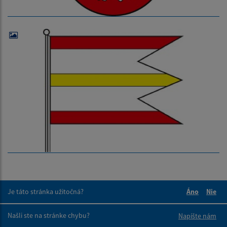
Je táto stránka užitočná?
Áno
Nie
Boli tieto 
Boli 
Našli ste na stránke chybu?
Napíšte nám