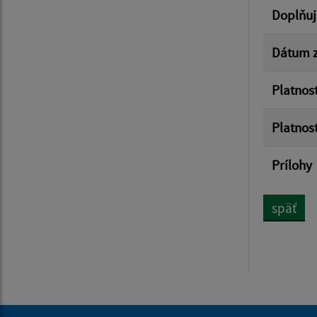
Doplňuj
Dátum z
Platnos
Platnos
Prílohy
späť