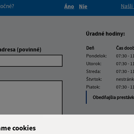
itočné?
Našli
Áno
Nie
Boli tieto informácie pre 
Boli tieto informáci
Úradné hodiny:
Deň
Čas doo
adresa (povinné)
Pondelok:
07:30 - 1
Utorok:
07:30 - 1
Streda:
07:30 - 1
Štvrtok:
nestránk
Piatok:
07:30 - 1
Obedňajšia prestáv
ame cookies
Google reCaptcha Response
Odoslať
ch