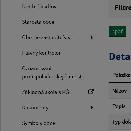
Úradné hodiny
Filtr
Názov
Starosta obce
späť
Obecné zastupiteľstvo
Dátum 
Hlavný kontrolór
Deta
Oznamovanie
Filtr
Položka
protispoločenskej činnosti
Názov
Základná škola s MŠ
Popis
Dokumenty
Typ do
Symboly obce