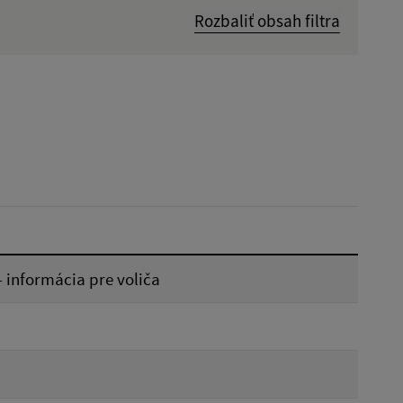
Rozbaliť obsah filtra
Dátum zverejnenia od:
Reset
 informácia pre voliča