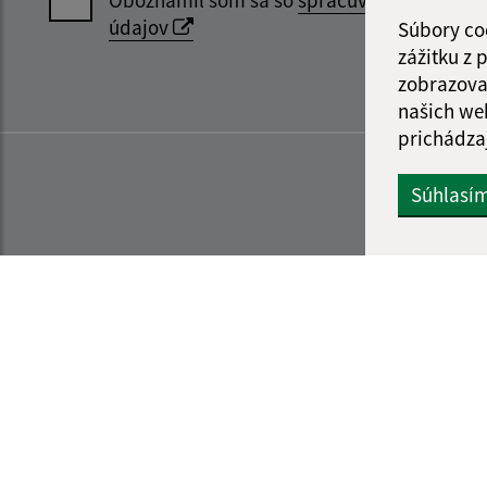
údajov
Súbory co
zážitku z
zobrazova
našich we
prichádza
Súhlasí