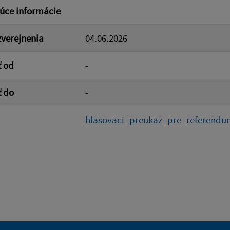
úce informácie
verejnenia
04.06.2026
ť od
-
ť do
-
hlasovaci_preukaz_pre_referendum