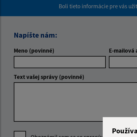
Boli tieto informácie pre vás už
Napíšte nám:
Meno (povinné)
E-mailová 
Text vašej správy (povinné)
Použív
Oboznámil som sa so
spracúvaním osobný