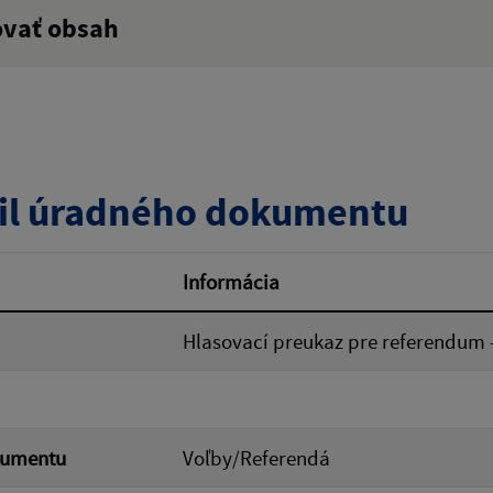
ovať obsah
:
Popis:
zverejnenia do:
il úradného dokumentu
ovať
Informácia
Hlasovací preukaz pre referendum -
kumentu
Voľby/Referendá