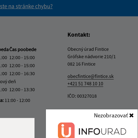
 ste na stránke chybu?
vás užitočné?
e pre vás užitočné?
Kontakt:
Obecný úrad Fintice
beda
Čas poobede
Grófske nádvorie 210/1
1:00
12:00 - 15:00
082 16 Fintice
1:00
12:00 - 15:00
1:00
12:00 - 16:30
obecfintice@fintice.sk
ový deň
+421 51 748 10 10
1:00
12:00 - 13:30
IČO: 00327018
ka:
11:00 - 12:00
Nezobrazovať