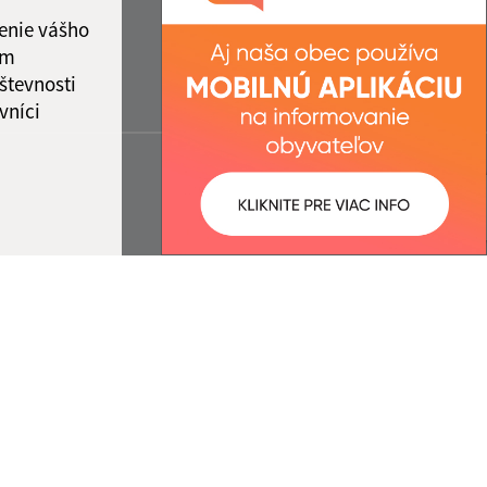
enie vášho
ám
števnosti
vníci