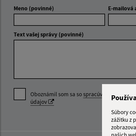
Meno (povinné)
E-mailová 
Text vašej správy (povinné)
Oboznámil som sa so
spracúvaním osobný
Použív
údajov
Súbory co
zážitku z
zobrazova
našich we