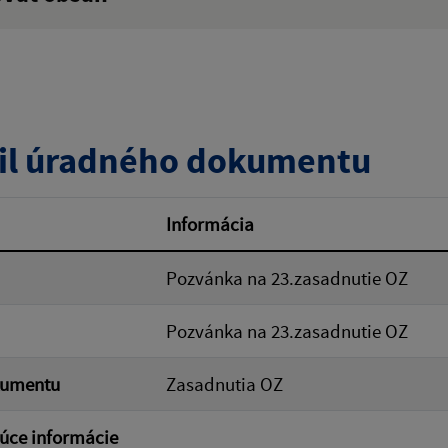
:
Popis:
zverejnenia do:
il úradného dokumentu
ovať
Informácia
Pozvánka na 23.zasadnutie OZ
Pozvánka na 23.zasadnutie OZ
kumentu
Zasadnutia OZ
úce informácie