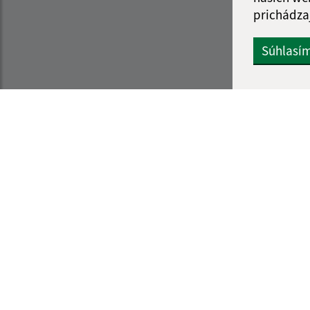
prichádza
Súhlasí
Informácie o stránke:
Navigácia:
Vyhlásenie o prístupnosti
Vytlačiť aktuálnu strá
Autorské práva
Mapa stránok
Ochrana osobných údajov
Cookies