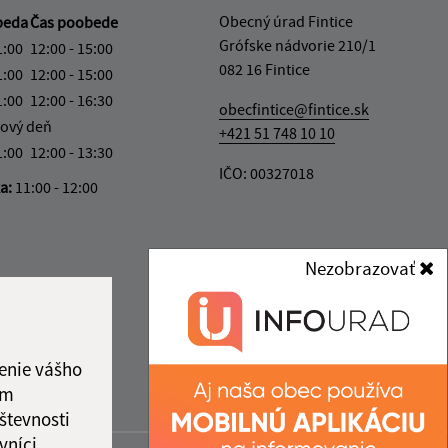
Obecný úrad Fintice
beda
Čas poobede
Grófske nádvorie 210/1
1:00
12:00 - 15:00
082 16 Fintice
1:00
12:00 - 15:00
1:00
12:00 - 16:30
obecfintice@fintice.sk
ový deň
+421 51 748 10 10
1:00
12:00 - 13:30
IČO: 00327018
ka:
11:00 - 12:00
Nezobrazovať
enie vášho
ám
števnosti
vníci