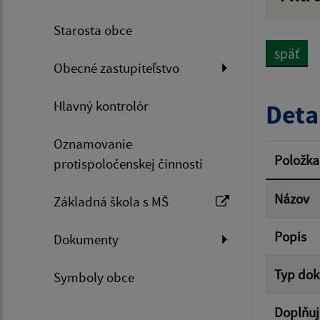
Názov
Starosta obce
späť
Obecné zastupiteľstvo
Dátum 
Hlavný kontrolór
Deta
Oznamovanie
Filtr
Položka
protispoločenskej činnosti
Názov
Základná škola s MŠ
Popis
Dokumenty
Typ do
Symboly obce
Doplňuj