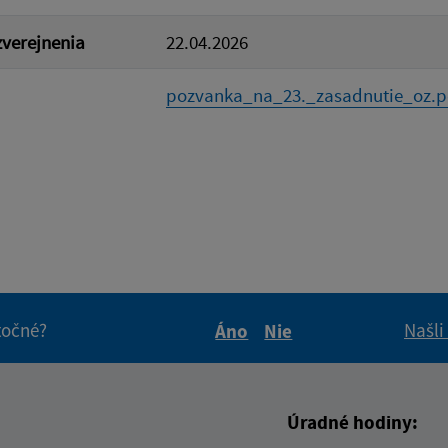
verejnenia
22.04.2026
pozvanka_na_23._zasadnutie_oz.p
itočné?
Našli
Áno
Nie
Boli tieto informácie pre 
Boli tieto informáci
Úradné hodiny: