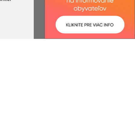
ované:
Správca obsahu:
14:19 hod.
Správca obsahu je Obec Fintice.
Vytvorené v súlade s
Jednotným
dizajn manuálom elektronických