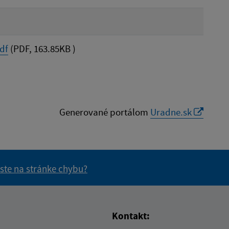
df
(PDF, 163.85KB )
Generované portálom
Uradne.sk
 ste na stránke chybu?
vás užitočné?
e pre vás užitočné?
Kontakt: