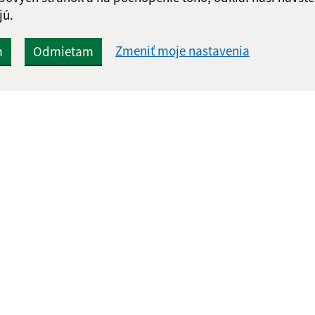
jú.
Zmeniť moje nastavenia
m
Odmietam
Rýchle odkazy:
Aktualiz
nku
Naša obec
07.08.2026 
História
RSS
Fotogaléria