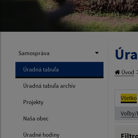
Úra
Samospráva
Úradná tabuľa
Úvod
Úradná tabuľa archív
Všetko
Projekty
Voľby/
Naša obec
Úradné hodiny
Filtr