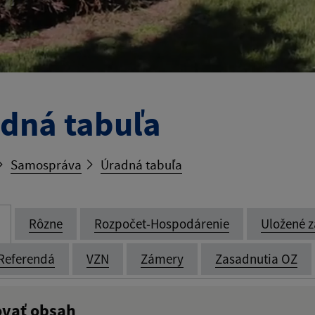
dná tabuľa
Samospráva
Úradná tabuľa
Rôzne
Rozpočet-Hospodárenie
Uložené z
Referendá
VZN
Zámery
Zasadnutia OZ
ovať obsah