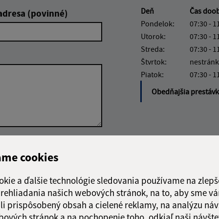
Deň
Čas doo
adresa (povinné)
Pondelok:
07:30 - 1
Utorok:
07:30 - 1
Streda:
07:30 - 1
Štvrtok:
nestránk
Piatok:
07:30 - 1
Obedňajšia prestáv
Google reCaptcha Response
Odoslať
ch
ame cookies
správu
okie a ďalšie technológie sledovania používame na zlepš
 prehliadania našich webových stránok, na to, aby sme v
li prispôsobený obsah a cielené reklamy, na analýzu náv
bových stránok a na pochopenie toho, odkiaľ naši návšte