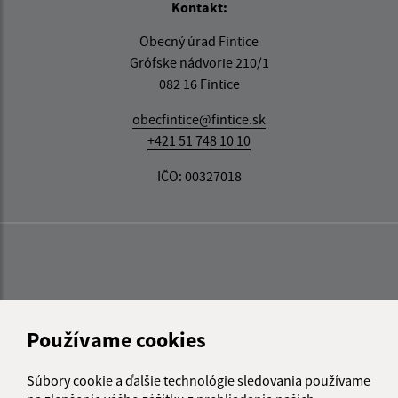
Kontakt:
Obecný úrad Fintice
Grófske nádvorie 210/1
082 16 Fintice
obecfintice@fintice.sk
+421 51 748 10 10
IČO: 00327018
Používame cookies
Súbory cookie a ďalšie technológie sledovania používame