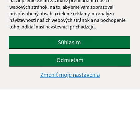
na zlepšenie vášho zážitku z prehliadania našich
webových stránok, na to, aby sme vám zobrazovali
prispôsobený obsah a cielené reklamy, na analýzu
návštevnosti našich webových stránok a na pochopenie
toho, odkiaľ naši návštevníci prichádzajú.
Informácie o stránke:
Súhlasím
Vyhlásenie o prístupnosti
Autorské práva
Odmietam
Ochrana osobných údajov
Zmeniť moje nastavenia
Navigácia:
Vytlačiť aktuálnu stránku
Mapa stránok
Cookies
Rýchle odkazy:
Naša obec
História