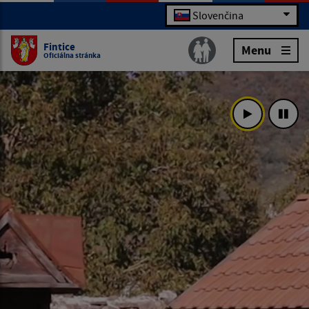
Slovenčina
Fintice
Menu
Oficiálna stránka