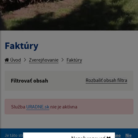
Faktúry
Úvod
Zverejňovanie
Faktúry
Filtrovať obsah
Rozbaliť obsah filtra
Hľadaný výraz:
Služba
URADNE.sk
nie je aktívna
Hľadať v:
Typ dátumu:
Je táto stránka užitočná?
Áno
Nie