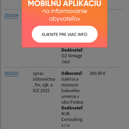
SOZA
202534
hudobné
Odberateľ
:
900.00 €
vystúpenie
Galéria a
Paper
múzeum
Moon Trio
ľudového
umenia v
obci Fintice
Dodávateľ
:
OZ Vintage
Jazz
202533
sprac.
Odberateľ
:
300.00 €
účtovníctva
Galéria a
, fin, výk. a
múzeum
IÚZ 2025
ľudového
umenia v
obci Fintice
Dodávateľ
:
MJK
Consulting
s.r.o