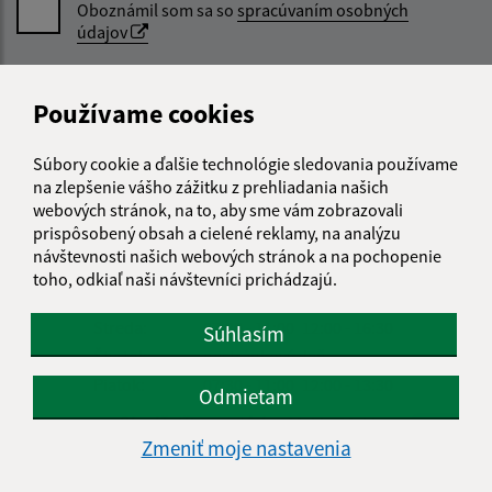
Oboznámil som sa so
spracúvaním osobných
údajov
Google reCaptcha Response
Odoslať správu
Používame cookies
Súbory cookie a ďalšie technológie sledovania používame
na zlepšenie vášho zážitku z prehliadania našich
Úradné hodiny:
webových stránok, na to, aby sme vám zobrazovali
prispôsobený obsah a cielené reklamy, na analýzu
Deň
Čas doobeda
Čas poobede
návštevnosti našich webových stránok a na pochopenie
Pondelok:
07:30 - 11:00
12:00 - 15:00
toho, odkiaľ naši návštevníci prichádzajú.
Utorok:
07:30 - 11:00
12:00 - 15:00
Streda:
07:30 - 11:00
12:00 - 16:30
Súhlasím
Štvrtok:
nestránkový deň
Piatok:
07:30 - 11:00
12:00 - 13:30
Odmietam
Obedňajšia prestávka:
11:00 - 12:00
Zmeniť moje nastavenia