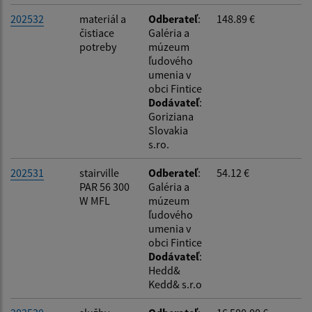
202532
materiál a
Odberateľ
:
148.89 €
čistiace
Galéria a
potreby
múzeum
ľudového
umenia v
obci Fintice
Dodávateľ
:
Goriziana
Slovakia
s.ro.
202531
stairville
Odberateľ
:
54.12 €
PAR 56 300
Galéria a
W MFL
múzeum
ľudového
umenia v
obci Fintice
Dodávateľ
:
Hedd&
Kedd& s.r.o