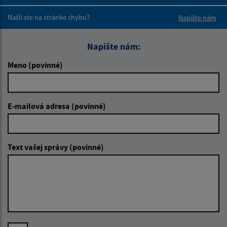
Boli tieto 
Boli 
Našli ste na stránke chybu?
Napíšte nám
Napíšte nám:
Meno (povinné)
E-mailová adresa (povinné)
Text vašej správy (povinné)