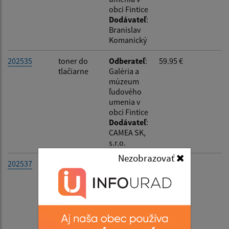
obci Fintice
Suma od:
Dodávateľ
:
Branislav
Komanický
Suma do:
202535
toner do
Odberateľ
:
59.95 €
tlačiarne
Galéria a
múzeum
ľudového
Filtrovať
Reset
umenia v
obci Fintice
Dodávateľ
:
CAMEA SK,
s.r.o.
Nezobrazovať
202537
hudobná
Odberateľ
:
132.84 €
produkcia
Galéria a
vážnej
múzeum
hudby
ľudového
umenia v
obci Fintice
Dodávateľ
: