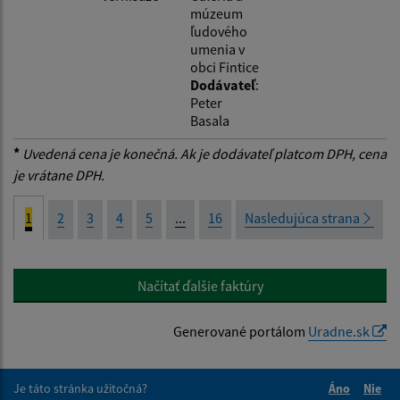
múzeum
ľudového
umenia v
obci Fintice
Dodávateľ
:
Peter
Basala
*
Uvedená cena je konečná. Ak je dodávateľ platcom DPH, cena
je vrátane DPH.
1
2
3
4
5
...
16
Nasledujúca strana
Načítať ďalšie faktúry
Generované portálom
Uradne.sk
Je táto stránka užitočná?
Áno
Nie