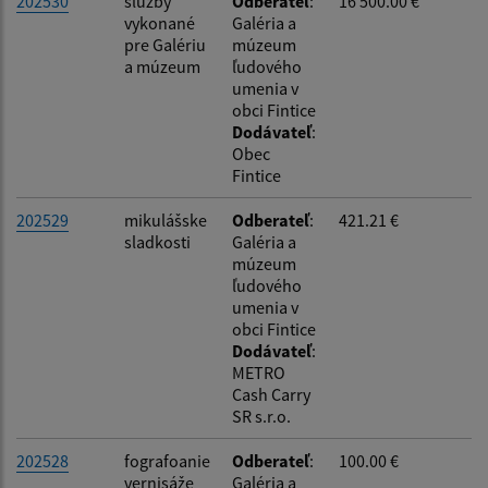
202530
služby
Odberateľ
:
16 500.00 €
vykonané
Galéria a
pre Galériu
múzeum
a múzeum
ľudového
umenia v
obci Fintice
Dodávateľ
:
Obec
Fintice
202529
mikulášske
Odberateľ
:
421.21 €
sladkosti
Galéria a
múzeum
ľudového
umenia v
obci Fintice
Dodávateľ
:
METRO
Cash Carry
SR s.r.o.
202528
fografoanie
Odberateľ
:
100.00 €
vernisáže
Galéria a