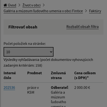
Úvod
Život v obci
Galéria a múzeum ľudového umenia v obci Fintice
Faktúry
Filtrovať obsah
Rozbaliť obsah filtra
Hľadaný výraz:
Počet položiek na stránke:
Hľadať v:
Výsledky vyhľadávania (počet dokumentov vyhovujúcich
zadaným kritériám: 158)
Typ dátumu:
Interné
Predmet
Zmluvná
Cena celkom
číslo
strana
(s DPH)*
Dátum od:
202536
práce v
Odberateľ
:
2 000.00 €
KSM
Galéria a
múzeum
Dátum do:
ľudového
umenia v