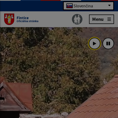
Slovenčina
Fintice
Menu
Oficiálna stránka