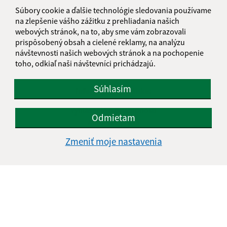
Súbory cookie a ďalšie technológie sledovania používame
na zlepšenie vášho zážitku z prehliadania našich
webových stránok, na to, aby sme vám zobrazovali
prispôsobený obsah a cielené reklamy, na analýzu
návštevnosti našich webových stránok a na pochopenie
toho, odkiaľ naši návštevníci prichádzajú.
Súhlasím
Informácie o stránke:
Vyhlásenie o prístupnosti
Odmietam
Autorské práva
Ochrana osobných údajov
Zmeniť moje nastavenia
Navigácia:
Vytlačiť aktuálnu stránku
Mapa stránok
Cookies
Rýchle odkazy: