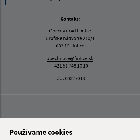
Kontakt:
Obecný úrad Fintice
Grófske nádvorie 210/1
082 16 Fintice
obecfintice@fintice.sk
+421 51 748 10 10
IČO: 00327018
Používame cookies