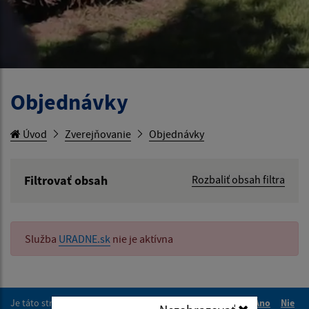
Objednávky
Úvod
Zverejňovanie
Objednávky
Filtrovať obsah
Rozbaliť obsah filtra
Hľadaný výraz:
Služba
URADNE.sk
nie je aktívna
Hľadať v:
Typ dátumu:
Je táto stránka užitočná?
Áno
Nie