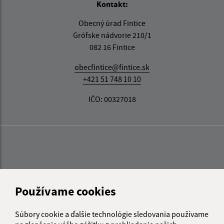
Kontakt:
Obecný úrad Fintice
Grófske nádvorie 210/1
082 16 Fintice
obecfintice@fintice.sk
+421 51 748 10 10
IČO: 00327018
Používame cookies
Súbory cookie a ďalšie technológie sledovania používame