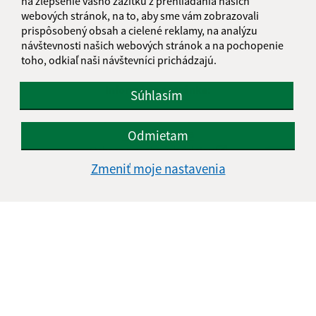
na zlepšenie vášho zážitku z prehliadania našich
webových stránok, na to, aby sme vám zobrazovali
prispôsobený obsah a cielené reklamy, na analýzu
návštevnosti našich webových stránok a na pochopenie
toho, odkiaľ naši návštevníci prichádzajú.
Informácie o stránke:
Súhlasím
Vyhlásenie o prístupnosti
Autorské práva
Odmietam
Ochrana osobných údajov
Zmeniť moje nastavenia
Navigácia:
Vytlačiť aktuálnu stránku
Mapa stránok
Cookies
Rýchle odkazy:
Naša obec
História