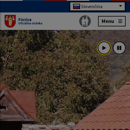
Slovenčina
Fintice
Menu
Oficiálna stránka