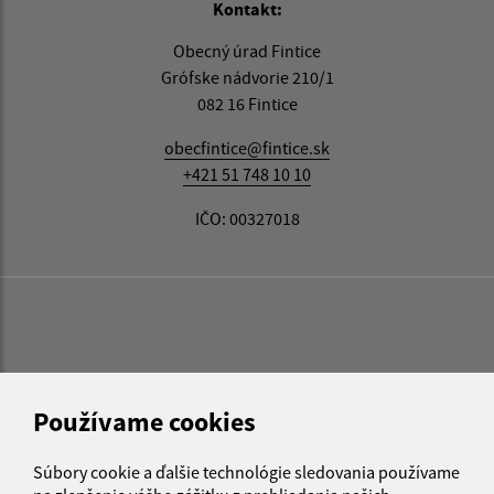
Kontakt:
Obecný úrad Fintice
Grófske nádvorie 210/1
082 16 Fintice
obecfintice@fintice.sk
+421 51 748 10 10
IČO: 00327018
Používame cookies
Súbory cookie a ďalšie technológie sledovania používame