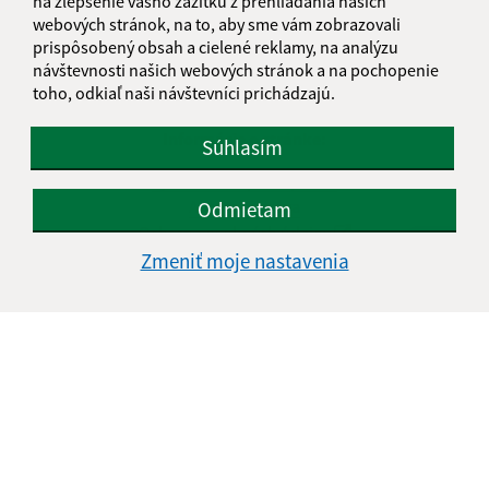
na zlepšenie vášho zážitku z prehliadania našich
webových stránok, na to, aby sme vám zobrazovali
prispôsobený obsah a cielené reklamy, na analýzu
návštevnosti našich webových stránok a na pochopenie
toho, odkiaľ naši návštevníci prichádzajú.
Informácie o stránke:
Súhlasím
Vyhlásenie o prístupnosti
Autorské práva
Odmietam
Ochrana osobných údajov
Zmeniť moje nastavenia
Navigácia:
Vytlačiť aktuálnu stránku
Mapa stránok
Cookies
Rýchle odkazy:
Naša obec
História