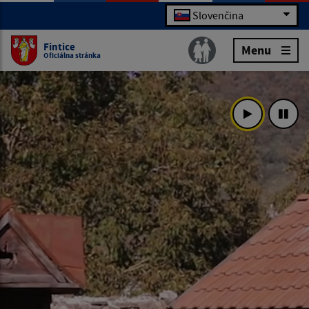
Slovenčina
Fintice
Menu
Oficiálna stránka