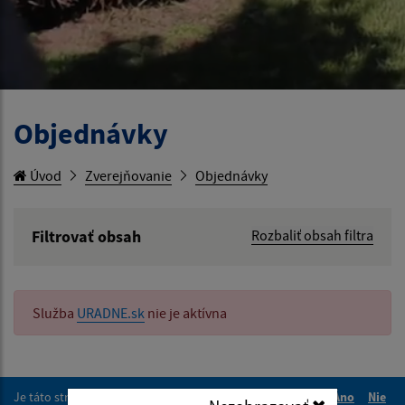
Objednávky
Úvod
Zverejňovanie
Objednávky
Filtrovať obsah
Rozbaliť obsah filtra
Hľadaný výraz:
Služba
URADNE.sk
nie je aktívna
Hľadať v:
Typ dátumu:
Je táto stránka užitočná?
Áno
Nie