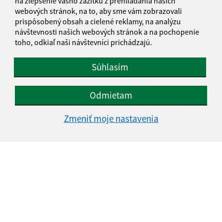
na zlepšenie vášho zážitku z prehliadania našich
webových stránok, na to, aby sme vám zobrazovali
prispôsobený obsah a cielené reklamy, na analýzu
návštevnosti našich webových stránok a na pochopenie
toho, odkiaľ naši návštevníci prichádzajú.
Informácie o stránke:
Súhlasím
Vyhlásenie o prístupnosti
Autorské práva
Odmietam
Ochrana osobných údajov
Zmeniť moje nastavenia
Navigácia:
Vytlačiť aktuálnu stránku
Mapa stránok
Cookies
Rýchle odkazy:
Naša obec
História