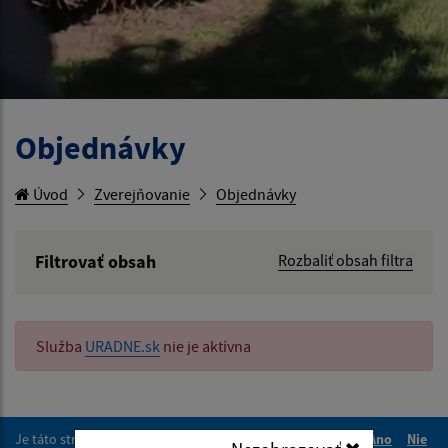
Objednávky
Úvod
Zverejňovanie
Objednávky
Filtrovať obsah
Rozbaliť obsah filtra
Hľadaný výraz:
Služba
URADNE.sk
nie je aktívna
Hľadať v:
Typ dátumu:
Je táto stránka užitočná?
Áno
Nie