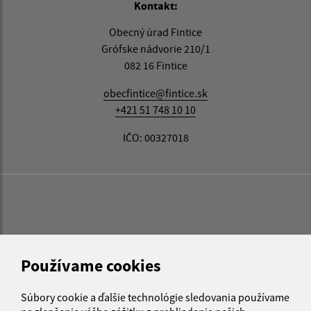
Kontakt:
Obecný úrad Fintice
Grófske nádvorie 210/1
082 16 Fintice
obecfintice@fintice.sk
+421 51 748 10 10
IČO: 00327018
Používame cookies
Súbory cookie a ďalšie technológie sledovania používame