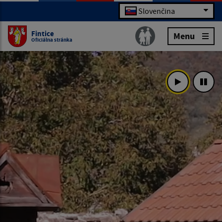
Slovenčina
Fintice
Menu
Oficiálna stránka