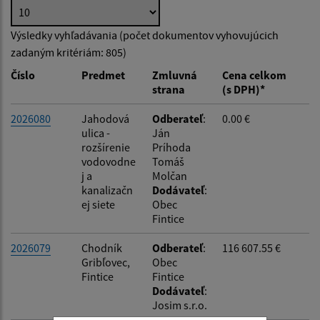
Hľadať v:
Výsledky vyhľadávania (počet dokumentov vyhovujúcich
zadaným kritériám: 805)
Typ dátumu:
Číslo
Predmet
Zmluvná
Cena celkom
strana
(s DPH)*
Dátum od:
2026080
Jahodová
Odberateľ
:
0.00 €
ulica -
Ján
rozšírenie
Príhoda
Dátum do:
vodovodne
Tomáš
j a
Molčan
kanalizačn
Dodávateľ
:
Suma od:
ej siete
Obec
Fintice
2026079
Chodník
Odberateľ
:
116 607.55 €
Suma do:
Gribľovec,
Obec
Fintice
Fintice
Dodávateľ
:
Typ:
Josim s.r.o.