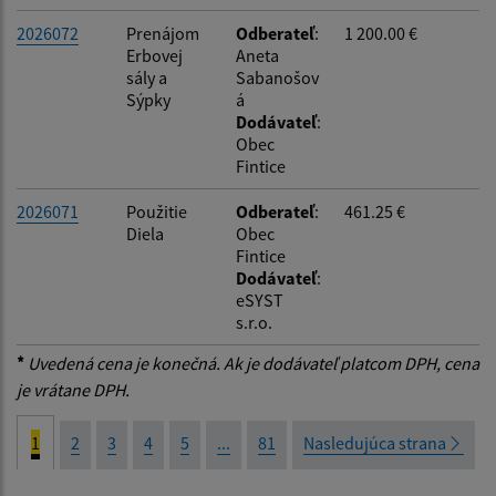
2026072
Prenájom
Odberateľ
:
1 200.00 €
Erbovej
Aneta
sály a
Sabanošov
Sýpky
á
Dodávateľ
:
Obec
Fintice
2026071
Použitie
Odberateľ
:
461.25 €
Diela
Obec
Fintice
Dodávateľ
:
eSYST
s.r.o.
*
Uvedená cena je konečná. Ak je dodávateľ platcom DPH, cena
je vrátane DPH.
1
2
3
4
5
...
81
Nasledujúca strana