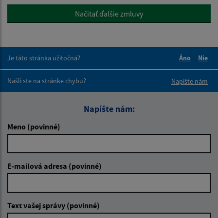
Načítať ďalšie zmluvy
Je táto stránka užitočná?
Áno
Nie
Boli tieto 
Boli 
Našli ste na stránke chybu?
Napíšte nám
Napíšte nám:
Meno (povinné)
E-mailová adresa (povinné)
Text vašej správy (povinné)