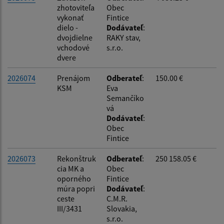
zhotoviteľa
Obec
vykonať
Fintice
dielo -
Dodávateľ
:
dvojdielne
RAKY stav,
vchodové
s.r.o.
dvere
2026074
Prenájom
Odberateľ
:
150.00 €
KSM
Eva
Semančíko
vá
Dodávateľ
:
Obec
Fintice
2026073
Rekonštruk
Odberateľ
:
250 158.05 €
cia MK a
Obec
oporného
Fintice
múra popri
Dodávateľ
:
ceste
C.M.R.
III/3431
Slovakia,
s.r.o.