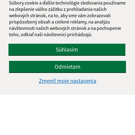
Štvrtok:
nestránkový deň
Súbory cookie a ďalšie technológie sledovania používame
na zlepšenie vášho zážitku z prehliadania našich
Piatok:
07:30 - 11:00
12:00 - 13:30
webových stránok, na to, aby sme vám zobrazovali
Obedňajšia prestávka:
11:00 - 12:00
prispôsobený obsah a cielené reklamy, na analýzu
návštevnosti našich webových stránok a na pochopenie
toho, odkiaľ naši návštevníci prichádzajú.
Kontakt:
Súhlasím
Obecný úrad Fintice
Grófske nádvorie 210/1
Odmietam
082 16 Fintice
obecfintice@fintice.sk
Zmeniť moje nastavenia
+421 51 748 10 10
IČO: 00327018