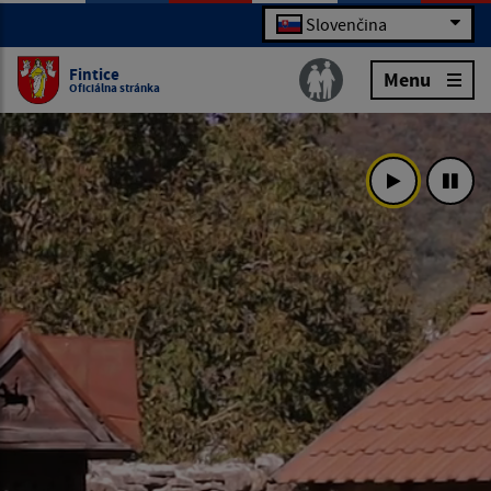
Slovenčina
Fintice
Menu
Oficiálna stránka