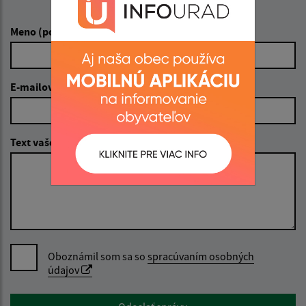
Napíšte nám:
Dátum od:
Meno (povinné)
Dátum do:
E-mailová adresa (povinné)
Suma od:
Text vašej správy (povinné)
Suma do:
Typ:
Oboznámil som sa so
spracúvaním osobných
údajov
Filtrovať
Reset
Google reCaptcha Response