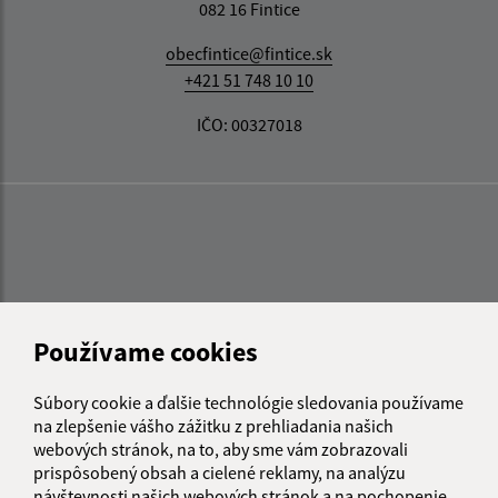
082 16 Fintice
obecfintice@fintice.sk
+421 51 748 10 10
IČO: 00327018
Používame cookies
Súbory cookie a ďalšie technológie sledovania používame
na zlepšenie vášho zážitku z prehliadania našich
webových stránok, na to, aby sme vám zobrazovali
prispôsobený obsah a cielené reklamy, na analýzu
návštevnosti našich webových stránok a na pochopenie