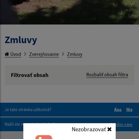
Zmluvy
Úvod
Zverejňovanie
Zmluvy
Filtrovať obsah
Rozbaliť obsah filtra
Hľadaný výraz:
Hľadať v:
Je táto stránka užitočná?
Áno
Nie
Boli tieto 
Boli 
Našli ste na stránke chybu?
Napíšte nám
Typ dátumu:
Nezobrazovať