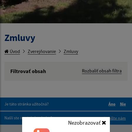
Zmluvy
Úvod
Zverejňovanie
Zmluvy
Filtrovať obsah
Rozbaliť obsah filtra
Hľadaný výraz:
Hľadať v:
Je táto stránka užitočná?
Áno
Nie
Boli tieto 
Boli 
Našli ste na stránke chybu?
Napíšte nám
Typ dátumu:
Nezobrazovať