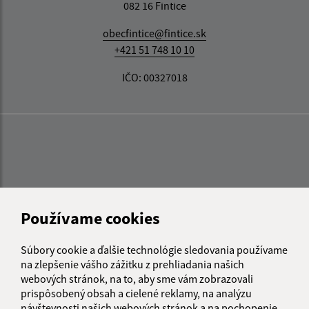
082 16 Fintice
obecfintice@fintice.sk
+421 51 748 10 10
IČO: 00327018
Používame cookies
Súbory cookie a ďalšie technológie sledovania používame
na zlepšenie vášho zážitku z prehliadania našich
webových stránok, na to, aby sme vám zobrazovali
prispôsobený obsah a cielené reklamy, na analýzu
návštevnosti našich webových stránok a na pochopenie