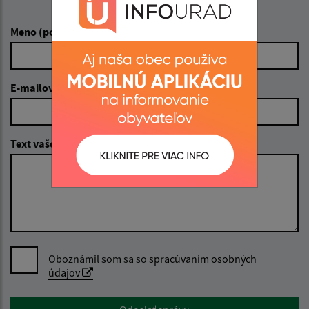
Napíšte nám:
Dátum od:
Meno (povinné)
Dátum do:
E-mailová adresa (povinné)
Suma od:
Text vašej správy (povinné)
Suma do:
Typ:
Oboznámil som sa so
spracúvaním osobných
údajov
Filtrovať
Reset
Google reCaptcha Response