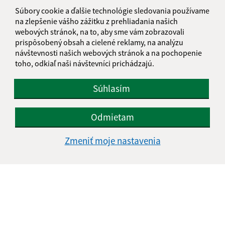
obecfintice@fintice.sk
Súbory cookie a ďalšie technológie sledovania používame
+421 51 748 10 10
na zlepšenie vášho zážitku z prehliadania našich
webových stránok, na to, aby sme vám zobrazovali
IČO: 00327018
prispôsobený obsah a cielené reklamy, na analýzu
návštevnosti našich webových stránok a na pochopenie
toho, odkiaľ naši návštevníci prichádzajú.
Súhlasím
Odmietam
Zmeniť moje nastavenia