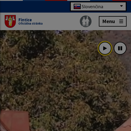
Slovenčina
Fintice
Menu
Oficiálna stránka