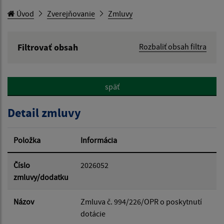
Úvod
Zverejňovanie
Zmluvy
Filtrovať obsah
Rozbaliť obsah filtra
Hľadaný výraz:
späť
Hľadať v:
Detail zmluvy
Typ dátumu:
Položka
Informácia
Dátum od:
Číslo
2026052
zmluvy/dodatku
Dátum do:
Názov
Zmluva č. 994/226/OPR o poskytnutí
dotácie