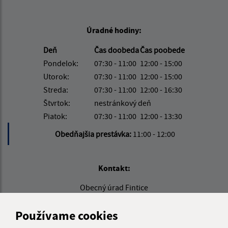
Úradné hodiny:
Deň
Čas doobeda
Čas poobede
Pondelok:
07:30 - 11:00
12:00 - 15:00
Utorok:
07:30 - 11:00
12:00 - 15:00
Streda:
07:30 - 11:00
12:00 - 16:30
Štvrtok:
nestránkový deň
Piatok:
07:30 - 11:00
12:00 - 13:30
Obedňajšia prestávka:
11:00 - 12:00
Kontakt:
Obecný úrad Fintice
Grófske nádvorie 210/1
082 16 Fintice
Používame cookies