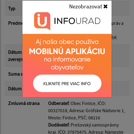
Nezobrazovať
Suma od:
Typ
Hlavná zmluva
Predmet
Úprava zmluvných podmienok, práv a
Suma do:
povinností zmluvných strán pri
poskytnutí dotácie z rozpočtu PSK
Typ:
Dátum
05.06.2026
zverejnenia
Suma s DPH*
3 000.00 €
Filtrovať
Reset
Dátum uzavretia
05.06.2026
Zmluvná strana
Odberateľ
: Obec Fintice, IČO:
00327018, Adresa: Grófske Nádvorie 1,
Mesto: Fintice, PSČ: 08216
Dodávateľ
: Prešovský samosprávny
kraj, IČO: 37870475, Adresa: Námestie