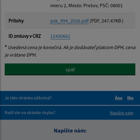
mieru 2, Mesto: Prešov, PSČ: 08001
Prílohy
psk_994_2026.pdf
(PDF, 247.47KB )
ID zmluvy v CRZ
12430661
*
Uvedená cena je konečná. Ak je dodávateľ platcom DPH, cena
je vrátane DPH.
späť
Je táto stránka užitočná?
Áno
Nie
Boli tieto 
Boli 
Našli ste na stránke chybu?
Napíšte nám
Napíšte nám: