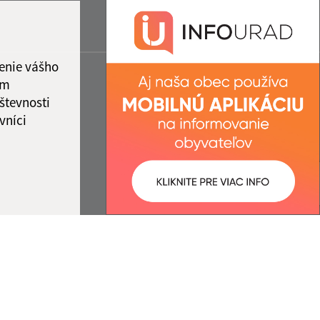
enie vášho
ám
števnosti
vníci
ované:
Správca obsahu: