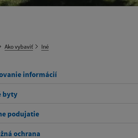
Ako vybaviť
Iné
ovanie informácií
 byty
ne podujatie
žná ochrana