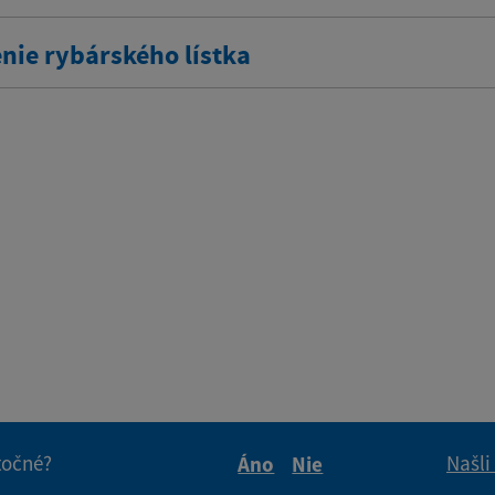
nie rybárského lístka
itočné?
Našli
Áno
Nie
Boli tieto informácie pre 
Boli tieto informáci