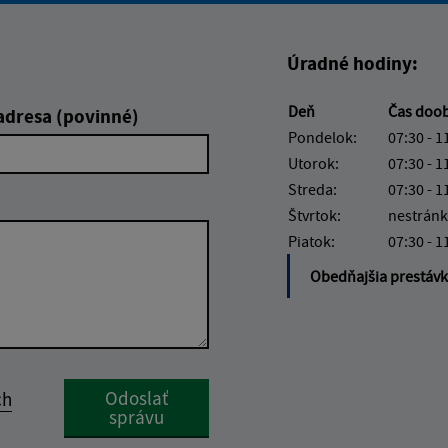
Úradné hodiny:
Deň
Čas doo
adresa (povinné)
Pondelok:
07:30 - 1
Utorok:
07:30 - 1
Streda:
07:30 - 1
Štvrtok:
nestránk
Piatok:
07:30 - 1
Obedňajšia prestáv
Google reCaptcha Response
Odoslať
ch
správu