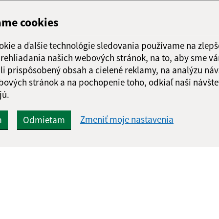
ame cookies
okie a ďalšie technológie sledovania používame na zlepš
 prehliadania našich webových stránok, na to, aby sme v
li prispôsobený obsah a cielené reklamy, na analýzu náv
bových stránok a na pochopenie toho, odkiaľ naši návšte
jú.
Zmeniť moje nastavenia
m
Odmietam
Rýchle odkazy:
Aktualiz