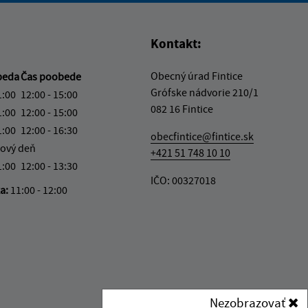
Kontakt:
Obecný úrad Fintice
beda
Čas poobede
Grófske nádvorie 210/1
1:00
12:00 - 15:00
082 16 Fintice
1:00
12:00 - 15:00
1:00
12:00 - 16:30
obecfintice@fintice.sk
ový deň
+421 51 748 10 10
1:00
12:00 - 13:30
IČO: 00327018
ka:
11:00 - 12:00
Nezobrazovať