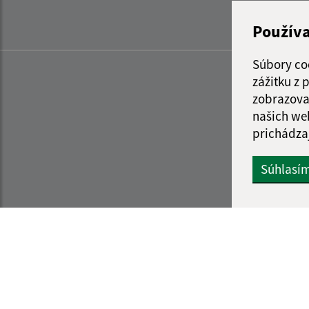
Použív
Súbory co
zážitku z
zobrazova
našich we
prichádza
Súhlasí
Informácie o stránke:
Navigácia: