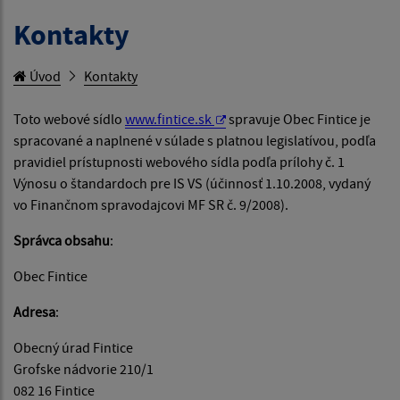
Kontakty
Úvod
Kontakty
Toto webové sídlo
www.fintice.sk
spravuje Obec Fintice je
spracované a naplnené v súlade s platnou legislatívou, podľa
pravidiel prístupnosti webového sídla podľa prílohy č. 1
Výnosu o štandardoch pre IS VS (účinnosť 1.10.2008, vydaný
vo Finančnom spravodajcovi MF SR č. 9/2008).
Správca obsahu
:
Obec Fintice
Adresa
:
Obecný úrad Fintice
Grofske nádvorie 210/1
082 16 Fintice