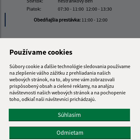
Štvrtok:
nestránkový deň
Piatok:
07:30 - 11:00
12:00 - 13:30
Obedňajšia prestávka:
11:00 - 12:00
Kontakt:
Používame cookies
Obecný úrad Fintice
Grófske nádvorie 210/1
Súbory cookie a ďalšie technológie sledovania používame
082 16 Fintice
na zlepšenie vášho zážitku z prehliadania našich
webových stránok, na to, aby sme vám zobrazovali
obecfintice@fintice.sk
prispôsobený obsah a cielené reklamy, na analýzu
+421 51 748 10 10
návštevnosti našich webových stránok a na pochopenie
toho, odkiaľ naši návštevníci prichádzajú.
IČO: 00327018
Súhlasím
Odmietam