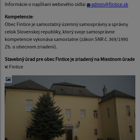
Informácie o napĺňaní webového sídla:
admin@fintice.sk
Kompetencie
:
Obec Fintice je samostatný územný samosprávny a správny
celok Slovenskej republiky, ktorý svoje samosprávne
kompetencie vykonáva samostatne (zákon SNR č. 369/1990
Zb. o obecnom zriadení).
Stavebný úrad pre obec Fintice je zriadený na Miestnom úrade
v:
Fintice