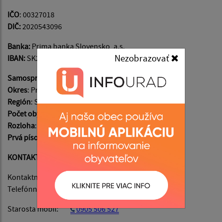
IČO
: 00327018
DIČ:
2020543096
Banka:
Prima banka Slovensko, a.s.,
Nezobrazovať
IBAN:
SK20 5600 0000 0088 1260 9002
Samosprávny kraj
: Prešovský
Okres
: Prešov
Región
: Stráže
Počet obyvateľov
: 2237
Rozloha
: 1124 ha
Prvá písomná zmienka
: v roku 1272
KONTAKTY:
Kontaktný mail:
obecfintice@fintice.sk
Telefónne číslo:
051/748 10 10
Starosta mobil:
0905 506 527