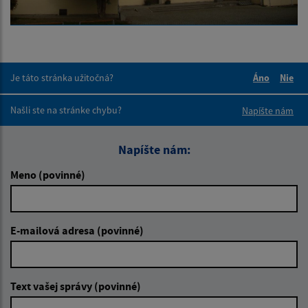
Je táto stránka užitočná?
Áno
Nie
Boli tieto 
Boli 
Našli ste na stránke chybu?
Napíšte nám
Napíšte nám:
Meno (povinné)
E-mailová adresa (povinné)
Text vašej správy (povinné)