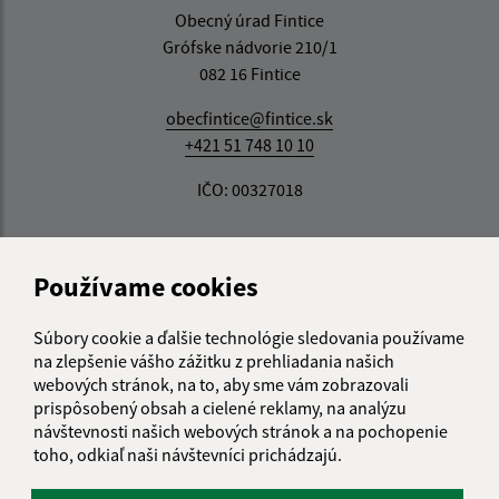
Obecný úrad Fintice
Grófske nádvorie 210/1
082 16 Fintice
obecfintice@fintice.sk
+421 51 748 10 10
IČO: 00327018
Používame cookies
Súbory cookie a ďalšie technológie sledovania používame
na zlepšenie vášho zážitku z prehliadania našich
webových stránok, na to, aby sme vám zobrazovali
prispôsobený obsah a cielené reklamy, na analýzu
návštevnosti našich webových stránok a na pochopenie
toho, odkiaľ naši návštevníci prichádzajú.