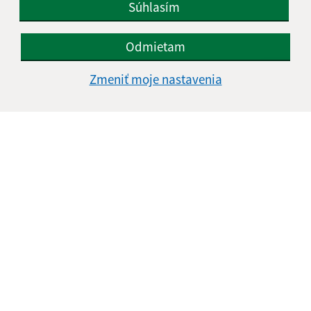
Súhlasím
Odmietam
Informácie o stránke:
Zmeniť moje nastavenia
Vyhlásenie o prístupnosti
Autorské práva
Ochrana osobných údajov
Navigácia:
Vytlačiť aktuálnu stránku
Mapa stránok
Cookies
Rýchle odkazy:
Naša obec
História
Fotogaléria