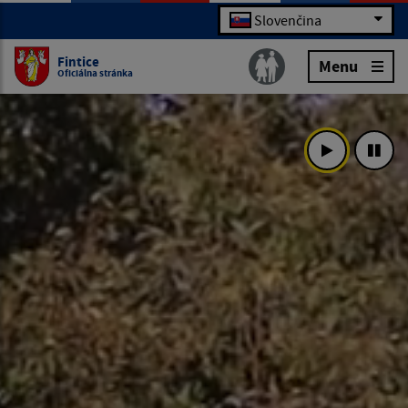
Slovenčina
Fintice
Menu
Oficiálna stránka