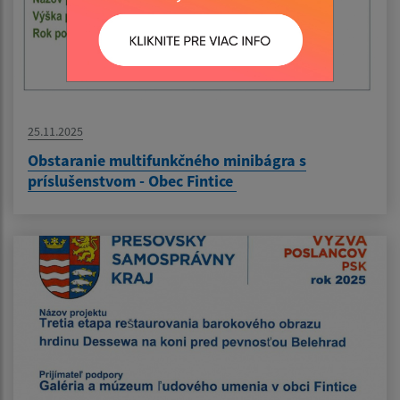
25.11.2025
Obstaranie multifunkčného minibágra s
príslušenstvom - Obec Fintice