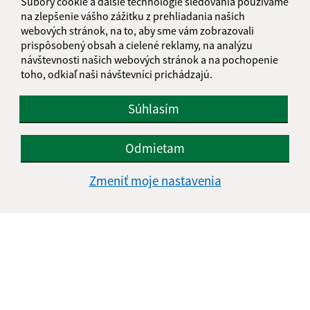
Súbory cookie a ďalšie technológie sledovania používame
na zlepšenie vášho zážitku z prehliadania našich
Meno (povinné)
webových stránok, na to, aby sme vám zobrazovali
prispôsobený obsah a cielené reklamy, na analýzu
návštevnosti našich webových stránok a na pochopenie
toho, odkiaľ naši návštevníci prichádzajú.
E-mailová adresa (povinné)
Súhlasím
Text vašej správy (povinné)
Odmietam
Zmeniť moje nastavenia
Oboznámil som sa so
spracúvaním osobných
údajov
Google reCaptcha Response
Odoslať správu