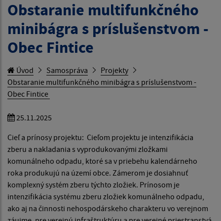
Obstaranie multifunkčného
minibágra s príslušenstvom -
Obec Fintice
Úvod
Samospráva
Projekty
Obstaranie multifunkčného minibágra s príslušenstvom -
Obec Fintice
25.11.2025
Cieľ a prínosy projektu: Cieľom projektu je intenzifikácia
zberu a nakladania s vyprodukovanými zložkami
komunálneho odpadu, ktoré sa v priebehu kalendárneho
roka produkujú na území obce. Zámerom je dosiahnuť
komplexný systém zberu týchto zložiek. Prínosom je
intenzifikácia systému zberu zložiek komunálneho odpadu,
ako aj na činnosti nehospodárskeho charakteru vo verejnom
záujme, pre verejnú infraštruktúru a pre verejné priestranstvá.