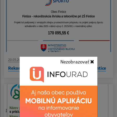
20.05.2026
Nezobrazovať
Rekonštrukcia ihriska a telocvične pri ZŠ Fintice