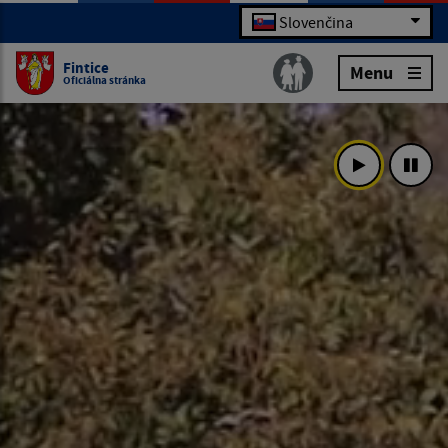
Slovenčina
Fintice
Menu
Oficiálna stránka