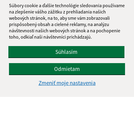
Súbory cookie a ďalšie technológie sledovania používame
na zlepšenie vášho zážitku z prehliadania našich
webových stránok, na to, aby sme vám zobrazovali
Text vašej správy (povinné)
prispôsobený obsah a cielené reklamy, na analýzu
návštevnosti našich webových stránok a na pochopenie
toho, odkiaľ naši návštevníci prichádzajú.
Súhlasím
Odmietam
Oboznámil som sa so
spracúvaním osobných
údajov
Zmeniť moje nastavenia
Google reCaptcha Response
Odoslať správu
Úradné hodiny: