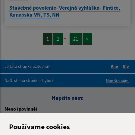
Stavebné povolenie- Verejná vyhláška- Fintice,
Kanašská-VN, TS, NN
...
1
2
21
>
Je táto stránka užitočná?
Áno
Nie
Boli tieto 
Boli 
Našli ste na stránke chybu?
Napíšte nám
Napíšte nám:
Meno (povinné)
Používame cookies
E-mailová adresa (povinné)