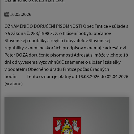
16.03.2026
OZNÁMENIE O DORUČENÍ PÍSOMNOSTI Obec Fintice v súlade s
§ 5 zákona č. 253/1998 Z. z. o hlásení pobytu občanov
Slovenskej republiky a registri obyvateľov Slovenskej
republiky v znení neskorších predpisov oznamuje adresátovi
Peter DOŽA doručenie písomnosti Adresát si môže v lehote 18
dní od vyvesenia vyzdvihnúť Oznámenie o uložení zásielky
v podateľni Obecného úradu Fintice počas úradných
hodín. Tento oznam je platný od 16.03.2026 do 02.04.2026
(vrátane)