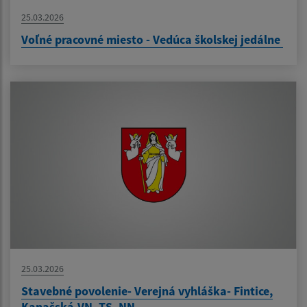
25.03.2026
Voľné pracovné miesto - Vedúca školskej jedálne
25.03.2026
Stavebné povolenie- Verejná vyhláška- Fintice,
Kanašská-VN, TS, NN