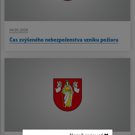
04.05.2026
Čas zvýšeného nebezpečenstva vzniku požiaru