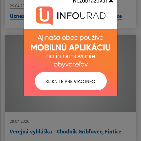
Nezobrazovať
29.04.2026
Uznesenie č. 244/2026 - prevod majetku obce
29.04.2026
Verejná vyhláška - Chodník Gribľovec, Fintice