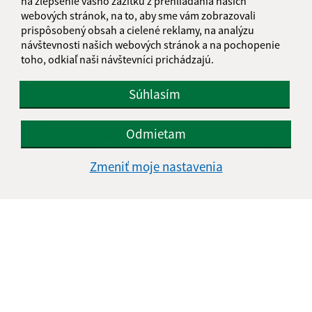
na zlepšenie vášho zážitku z prehliadania našich
webových stránok, na to, aby sme vám zobrazovali
Text vašej správy (povinné)
prispôsobený obsah a cielené reklamy, na analýzu
návštevnosti našich webových stránok a na pochopenie
toho, odkiaľ naši návštevníci prichádzajú.
Súhlasím
Odmietam
Oboznámil som sa so
spracúvaním osobných
údajov
Zmeniť moje nastavenia
Google reCaptcha Response
Odoslať správu
Úradné hodiny:
Deň
Čas doobeda
Čas poobede
Pondelok:
07:30 - 11:00
12:00 - 15:00