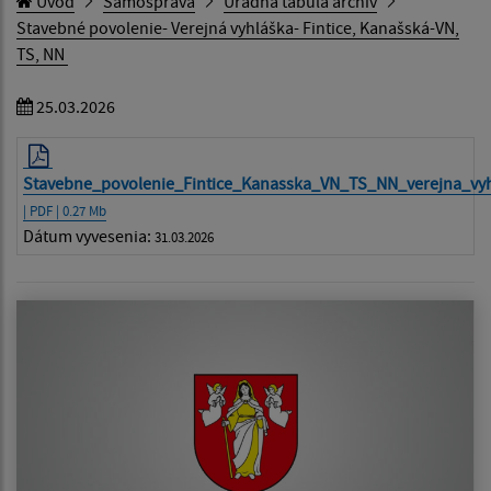
Úvod
Samospráva
Úradná tabuľa archív
Stavebné povolenie- Verejná vyhláška- Fintice, Kanašská-VN,
TS, NN
25.03.2026
Stavebne_povolenie_Fintice_Kanasska_VN_TS_NN_verejna_vy
| PDF | 0.27 Mb
Dátum vyvesenia:
31.03.2026