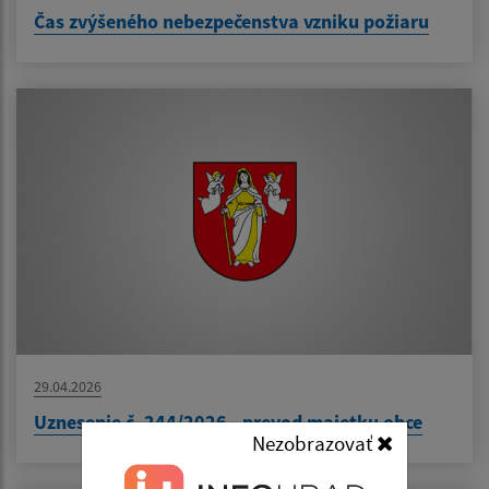
Čas zvýšeného nebezpečenstva vzniku požiaru
29.04.2026
Uznesenie č. 244/2026 - prevod majetku obce
Nezobrazovať