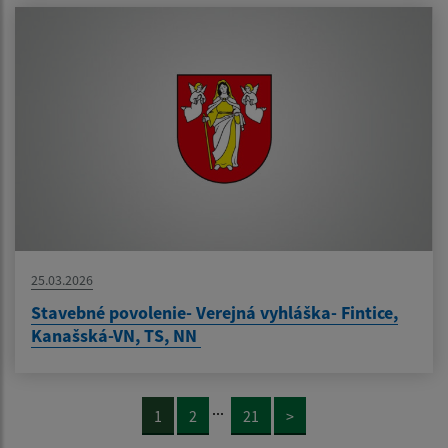
25.03.2026
Stavebné povolenie- Verejná vyhláška- Fintice,
Kanašská-VN, TS, NN
...
1
2
21
>