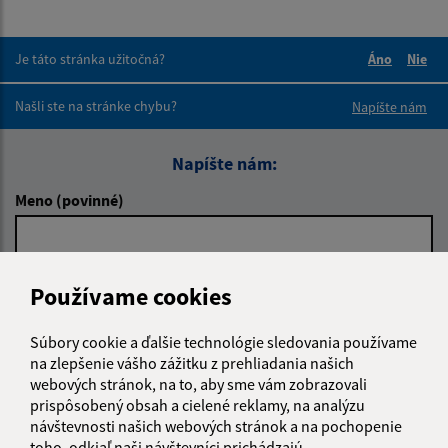
Je táto stránka užitočná?
Áno
Nie
Boli tieto 
Boli 
Našli ste na stránke chybu?
Napíšte nám
Napíšte nám:
Meno (povinné)
E-mailová adresa (povinné)
Používame cookies
Súbory cookie a ďalšie technológie sledovania používame
Text vašej správy (povinné)
na zlepšenie vášho zážitku z prehliadania našich
webových stránok, na to, aby sme vám zobrazovali
prispôsobený obsah a cielené reklamy, na analýzu
návštevnosti našich webových stránok a na pochopenie
toho, odkiaľ naši návštevníci prichádzajú.