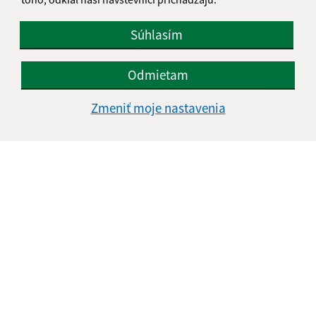
Súhlasím
Oboznámil som sa so
spracúvaním osobných
údajov
Odmietam
Google reCaptcha Response
Zmeniť moje nastavenia
Odoslať správu
Úradné hodiny:
Deň
Čas doobeda
Čas poobede
Pondelok:
07:30 - 11:00
12:00 - 15:00
Utorok:
07:30 - 11:00
12:00 - 15:00
Streda:
07:30 - 11:00
12:00 - 16:30
Štvrtok:
nestránkový deň
Piatok:
07:30 - 11:00
12:00 - 13:30