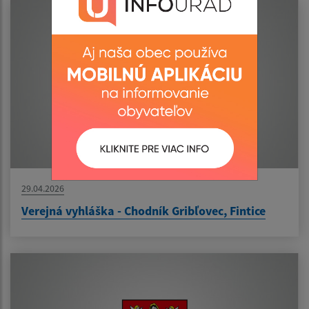
29.04.2026
Verejná vyhláška - Chodník Gribľovec, Fintice