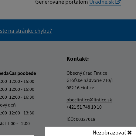
Generované portálom
Uradne.sk
 ste na stránke chybu?
vás užitočné?
e pre vás užitočné?
Kontakt:
Obecný úrad Fintice
beda
Čas poobede
Grófske nádvorie 210/1
1:00
12:00 - 15:00
082 16 Fintice
1:00
12:00 - 15:00
1:00
12:00 - 16:30
obecfintice@fintice.sk
ový deň
+421 51 748 10 10
1:00
12:00 - 13:30
IČO: 00327018
ka:
11:00 - 12:00
Nezobrazovať