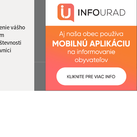
enie vášho
ám
števnosti
vníci