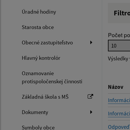
Úradné hodiny
Filtr
Názov
Starosta obce
Počet po
Obecné zastupiteľstvo
Dátum 
Hlavný kontrolór
Výsledky
Oznamovanie
Filtr
protispoločenskej činnosti
Názov
Základná škola s MŠ
Informác
Dokumenty
Informác
Odpoveď S
Symboly obce