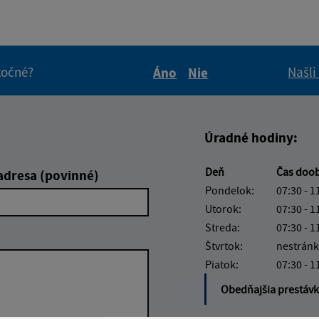
itočné?
Našli
Áno
Nie
Boli tieto informácie pre 
Boli tieto informáci
Úradné hodiny:
Deň
Čas doo
adresa (povinné)
Pondelok:
07:30 - 1
Utorok:
07:30 - 1
Streda:
07:30 - 1
Štvrtok:
nestránk
Piatok:
07:30 - 1
Obedňajšia prestáv