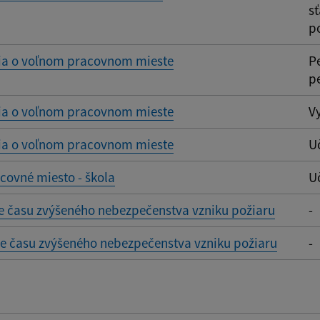
s
po
ia o voľnom pracovnom mieste
P
p
ia o voľnom pracovnom mieste
V
ia o voľnom pracovnom mieste
U
covné miesto - škola
U
e času zvýšeného nebezpečenstva vzniku požiaru
-
e času zvýšeného nebezpečenstva vzniku požiaru
-