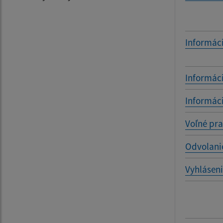
Informác
Informác
Informác
Voľné pra
Odvolani
Vyhláseni