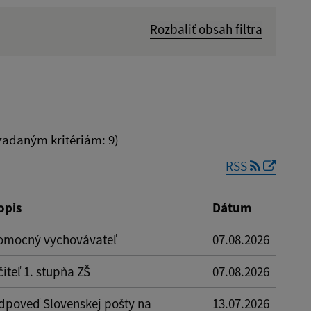
Rozbaliť obsah filtra
Dátum zverejnenia od:
Platnosť do:
adaným kritériám: 9)
RSS
Reset
opis
Dátum
omocný vychovávateľ
07.08.2026
iteľ 1. stupňa ZŠ
07.08.2026
dpoveď Slovenskej pošty na
13.07.2026