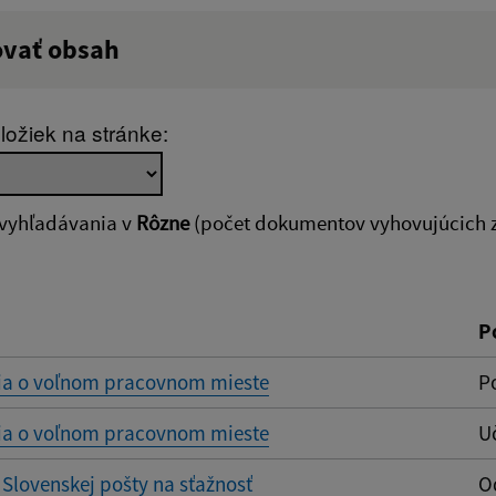
ovať obsah
:
Popis:
ložiek na stránke:
zverejnenia do:
Platnosť od:
 vyhľadávania v
Rôzne
(počet dokumentov vyhovujúcich z
ovať
P
ia o voľnom pracovnom mieste
P
ia o voľnom pracovnom mieste
Uč
lovenskej pošty na sťažnosť
O