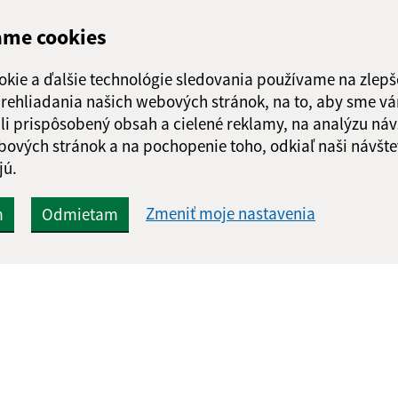
ame cookies
Google reCaptcha Response
Odoslať
ch
okie a ďalšie technológie sledovania používame na zlepš
správu
 prehliadania našich webových stránok, na to, aby sme v
li prispôsobený obsah a cielené reklamy, na analýzu náv
bových stránok a na pochopenie toho, odkiaľ naši návšte
jú.
Zmeniť moje nastavenia
m
Odmietam