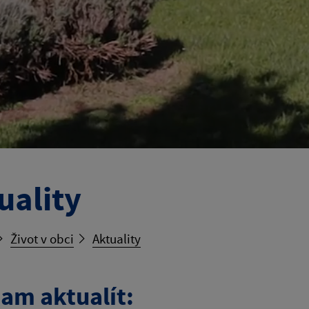
uality
Život v obci
Aktuality
am aktualít: