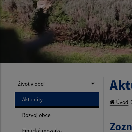
Akt
Život v obci
Aktuality
Úvod
Rozvoj obce
Zozn
Fintická mozaika