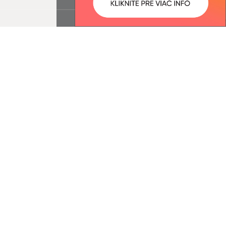
ované:
Správca obsahu:
14:19 hod.
Správca obsahu je Obec Fintice.