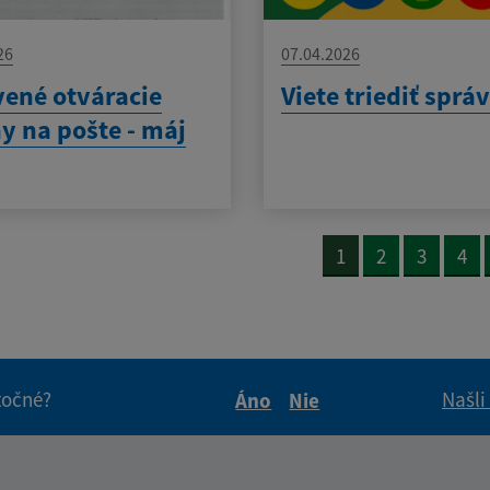
26
07.04.2026
ené otváracie
Viete triediť sprá
y na pošte - máj
1
2
3
4
itočné?
Našli
Áno
Nie
Boli tieto informácie pre 
Boli tieto informáci