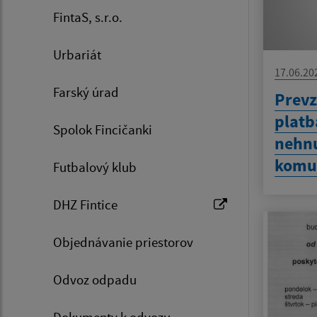
FintaS, s.r.o.
Urbariát
17.06.20
Farský úrad
Prevz
platb
Spolok Fincičanki
nehnu
komu
Futbalový klub
DHZ Fintice
Objednávanie priestorov
Odvoz odpadu
Dokumenty k odvozu