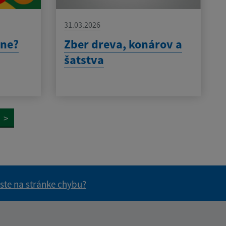
31.03.2026
vne?
Zber dreva, konárov a
šatstva
>
 ste na stránke chybu?
vás užitočné?
e pre vás užitočné?