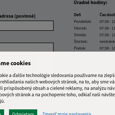
Úradné hodiny:
Deň
Čas doo
adresa (povinné)
Pondelok:
07:30 - 1
Utorok:
07:30 - 1
Streda:
07:30 - 1
Štvrtok:
nestránk
Piatok:
07:30 - 1
Obedňajšia prestáv
ame cookies
okie a ďalšie technológie sledovania používame na zlepš
 prehliadania našich webových stránok, na to, aby sme v
Google reCaptcha Response
li prispôsobený obsah a cielené reklamy, na analýzu náv
Odoslať
ch
správu
bových stránok a na pochopenie toho, odkiaľ naši návšte
jú.
Zmeniť moje nastavenia
m
Odmietam