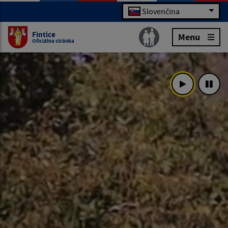
Slovenčina
Fintice
Menu
Oficiálna stránka