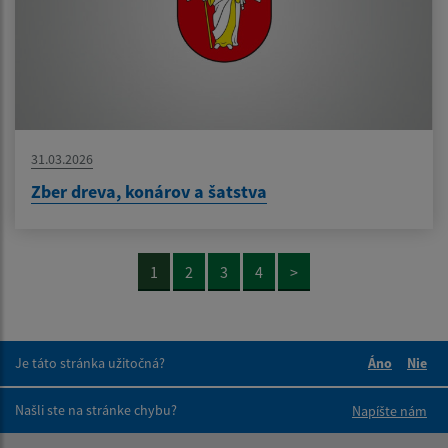
31.03.2026
Zber dreva, konárov a šatstva
1
2
3
4
>
Je táto stránka užitočná?
Áno
Nie
Boli tieto 
Boli 
Našli ste na stránke chybu?
Napíšte nám