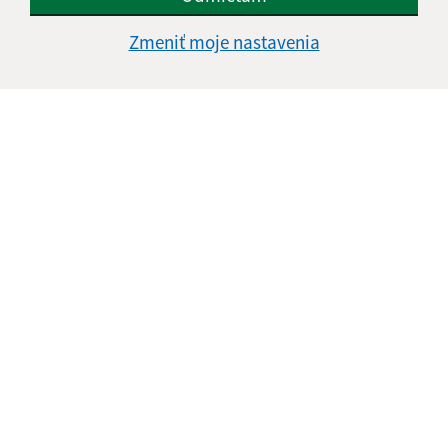
Google reCaptcha Response
Odoslať správu
Zmeniť moje nastavenia
Úradné hodiny:
Deň
Čas doobeda
Čas poobede
Pondelok:
07:30 - 11:00
12:00 - 15:00
Utorok:
07:30 - 11:00
12:00 - 15:00
Streda:
07:30 - 11:00
12:00 - 16:30
Štvrtok:
nestránkový deň
Piatok:
07:30 - 11:00
12:00 - 13:30
Obedňajšia prestávka:
11:00 - 12:00
Kontakt:
Obecný úrad Fintice
Grófske nádvorie 210/1