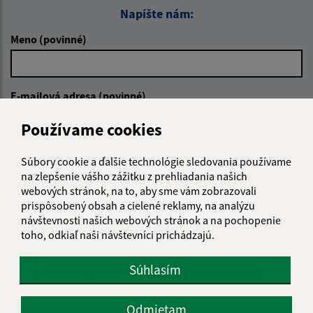
Napíšte nám:
Meno (povinné)
E-mailová adresa (povinné)
Používame cookies
Text vašej správy (povinné)
Súbory cookie a ďalšie technológie sledovania používame
na zlepšenie vášho zážitku z prehliadania našich
webových stránok, na to, aby sme vám zobrazovali
prispôsobený obsah a cielené reklamy, na analýzu
návštevnosti našich webových stránok a na pochopenie
toho, odkiaľ naši návštevníci prichádzajú.
Súhlasím
Oboznámil som sa so
spracúvaním osobných
údajov
Odmietam