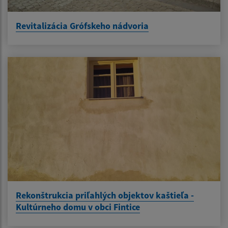
Revitalizácia Grófskeho nádvoria
Rekonštrukcia priľahlých objektov kaštieľa -
Kultúrneho domu v obci Fintice