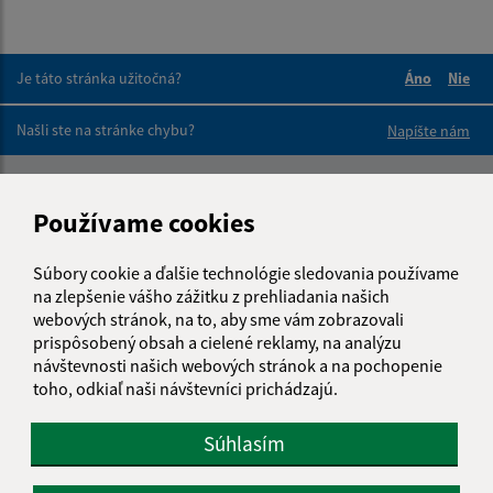
Je táto stránka užitočná?
Áno
Nie
Boli tieto 
Boli 
Našli ste na stránke chybu?
Napíšte nám
Napíšte nám:
Používame cookies
Meno (povinné)
Súbory cookie a ďalšie technológie sledovania používame
na zlepšenie vášho zážitku z prehliadania našich
webových stránok, na to, aby sme vám zobrazovali
E-mailová adresa (povinné)
prispôsobený obsah a cielené reklamy, na analýzu
návštevnosti našich webových stránok a na pochopenie
toho, odkiaľ naši návštevníci prichádzajú.
Text vašej správy (povinné)
Súhlasím