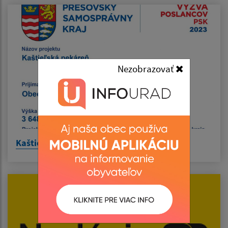
Nezobrazovať
Kaštieľská pekáreň