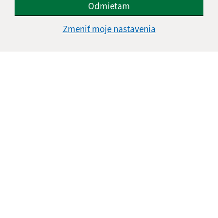
Odmietam
Zmeniť moje nastavenia
Oboznámil som sa so
spracúvaním osobných
údajov
Google reCaptcha Response
Odoslať správu
Úradné hodiny:
Deň
Čas doobeda
Čas poobede
Pondelok:
07:30 - 11:00
12:00 - 15:00
Utorok:
07:30 - 11:00
12:00 - 15:00
Streda:
07:30 - 11:00
12:00 - 16:30
Štvrtok:
nestránkový deň
Piatok:
07:30 - 11:00
12:00 - 13:30