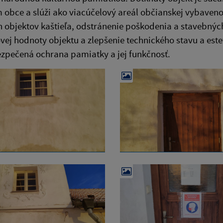
obce a slúži ako viacúčelový areál občianskej vybaveno
h objektov kaštieľa, odstránenie poškodenia a stavebný
ej hodnoty objektu a zlepšenie technického stavu a este
zpečená ochrana pamiatky a jej funkčnosť.