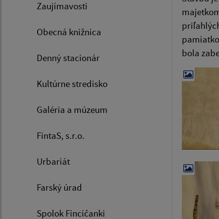
Zaujímavosti
majetkom 
priľahlýc
Obecná knižnica
pamiatkov
bola zabe
Denný stacionár
Kultúrne stredisko
Galéria a múzeum
FintaS, s.r.o.
Urbariát
Farský úrad
Spolok Fincičanki