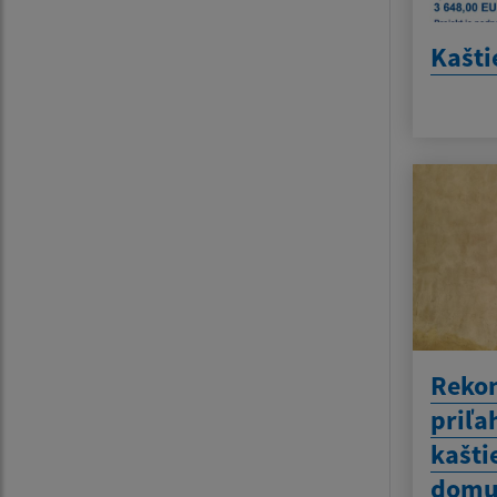
Kašti
Rekon
priľa
kašti
domu 