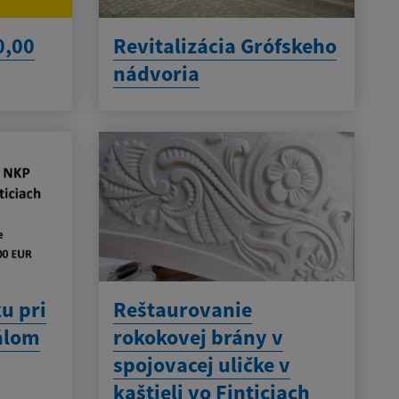
0,00
Revitalizácia Grófskeho
nádvoria
u pri
Reštaurovanie
eálom
rokokovej brány v
spojovacej uličke v
kaštieli vo Finticiach