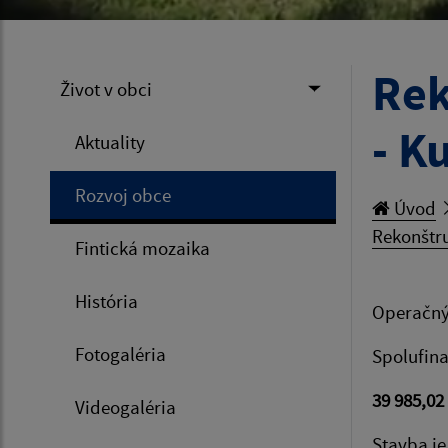
Rek
Život v obci
- K
Aktuality
Rozvoj obce
Úvod
Rekonštru
Fintická mozaika
História
Operačný
Fotogaléria
Spolufina
39 985,02
Videogaléria
Stavba je