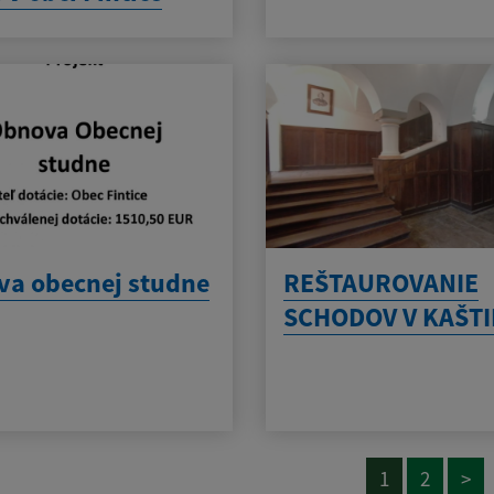
a obecnej studne
REŠTAUROVANIE
SCHODOV V KAŠTI
1
2
>