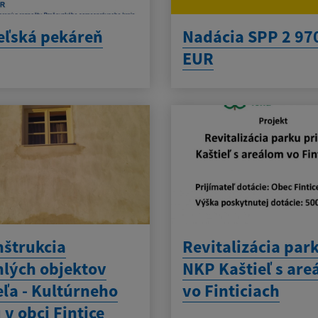
eľská pekáreň
Nadácia SPP 2 97
EUR
štrukcia
Revitalizácia park
hlých objektov
NKP Kaštieľ s ar
eľa - Kultúrneho
vo Finticiach
v obci Fintice