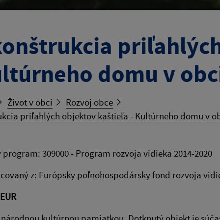
onštrukcia priľahlých
ultúrneho domu v obci
Život v obci
Rozvoj obce
kcia priľahlých objektov kaštieľa - Kultúrneho domu v ob
 program: 309000 - Program rozvoja vidieka 2014-2020
covaný z: Európsky poľnohospodársky fond rozvoja vidi
 EUR
 národnou kultúrnou pamiatkou. Dotknutý objekt je súčas