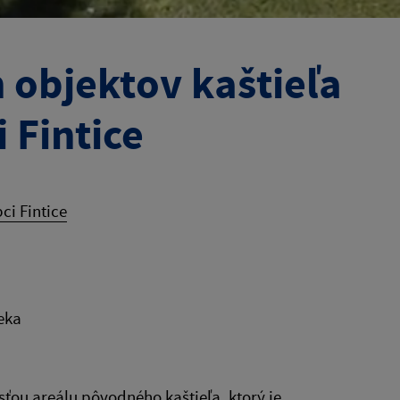
 objektov kaštieľa
 Fintice
ci Fintice
eka
ťou areálu pôvodného kaštieľa, ktorý je