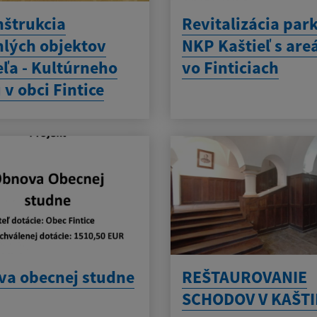
štrukcia
Revitalizácia park
hlých objektov
NKP Kaštieľ s ar
eľa - Kultúrneho
vo Finticiach
v obci Fintice
a obecnej studne
REŠTAUROVANIE
SCHODOV V KAŠTI