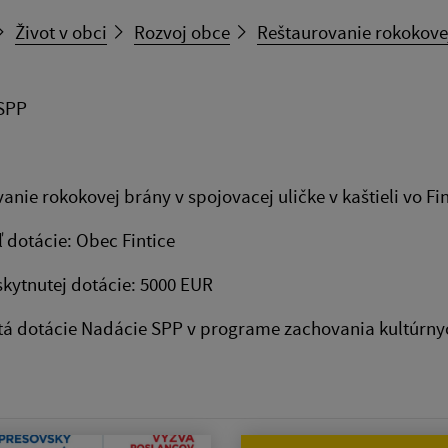
Život v obci
Rozvoj obce
Reštaurovanie rokokovej 
SPP
anie rokokovej brány v spojovacej uličke v kaštieli vo Fi
ľ dotácie: Obec Fintice
kytnutej dotácie: 5000 EUR
tá dotácie Nadácie SPP v programe zachovania kultúrny