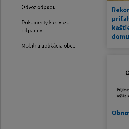
Odvoz odpadu
Rekon
priľa
Dokumenty k odvozu
kašti
odpadov
domu 
Mobilná aplikácia obce
Obnov