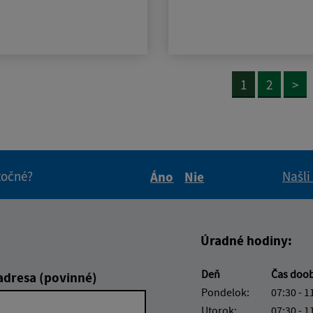
1
2
>
itočné?
Našli
Áno
Nie
Boli tieto informácie pre 
Boli tieto informáci
Úradné hodiny:
Deň
Čas doo
adresa (povinné)
Pondelok:
07:30 - 1
Utorok:
07:30 - 1