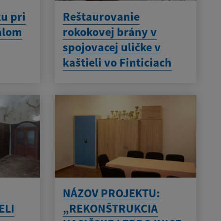
u pri
Reštaurovanie
eálom
rokokovej brány v
spojovacej uličke v
kaštieli vo Finticiach
NÁZOV PROJEKTU:
ELI
„REKONŠTRUKCIA