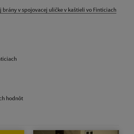
brány v spojovacej uličke v kaštieli vo Finticiach
nticiach
ch hodnôt