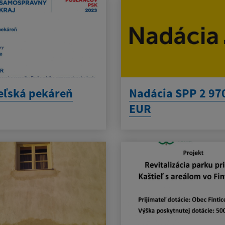
eľská pekáreň
Nadácia SPP 2 97
EUR