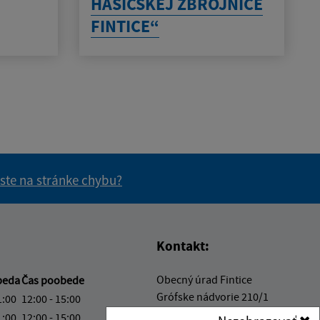
HASIČSKEJ ZBROJNICE
FINTICE“
 ste na stránke chybu?
vás užitočné?
e pre vás užitočné?
Kontakt:
Obecný úrad Fintice
beda
Čas poobede
Grófske nádvorie 210/1
1:00
12:00 - 15:00
082 16 Fintice
1:00
12:00 - 15:00