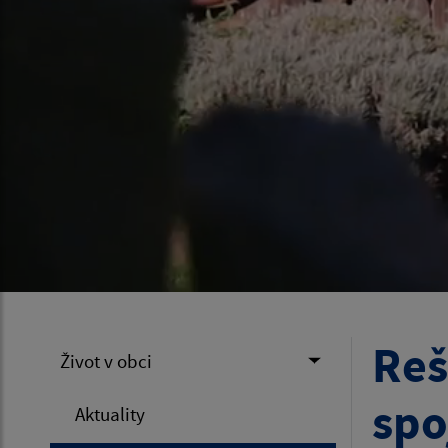
Reš
Život v obci
spo
Aktuality