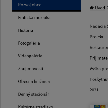
Rozvoj obce
Úvod
Fintická mozaika
Nadácia 
História
Projekt
Fotogaléria
Reštaurov
Videogaléria
Prijímate
Zaujímavosti
Výška pos
Poskytnu
Obecná knižnica
2021
Denný stacionár
Kultúrne stredisko