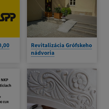
0,00
Revitalizácia Grófskeho
nádvoria