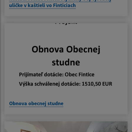
uličke v kaštieli vo Finticiach
Obnova obecnej studne