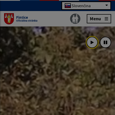
Slovenčina
Fintice
Menu
Oficiálna stránka