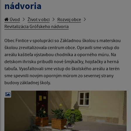
nádvoria
Úvod
Život v obci
Rozvoj obce
Revitalizácia Grófskeho nádvoria
Obec Fintice v spolupráci so Základnou školou s materskou
školou zrevitalizovala centrum obce. Opravili sme vstup do
areálu kaštieľa výstavbou chodníka a oporného múru. Na
detskom ihrisku pribudli nové šmýkačky, hojdačky a herná
tabuľa. Vyasfaltovali sme vstup do školského areálu a terén
sme spevnili novým oporným múrom zo severnej strany
budovy základnej školy.