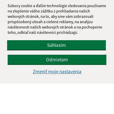
Súbory cookie a ďalšie technológie sledovania používame
na zlepšenie vášho zážitku z prehliadania našich
webových stránok, na to, aby sme vám zobrazovali
prispôsobený obsah a cielené reklamy, na analýzu
návštevnosti našich webových stránok a na pochopenie
NÁZOV PROJEKTU: „REKONŠTRUKCIA HASIČSKEJ
toho, odkiaľ naši návštevníci prichádzajú.
ZBROJNICE FINTICE“
Súhlasím
1
2
>
Odmietam
Zmeniť moje nastavenia
Je táto stránka užitočná?
Áno
Nie
Boli tieto 
Boli 
Našli ste na stránke chybu?
Napíšte nám
Napíšte nám: