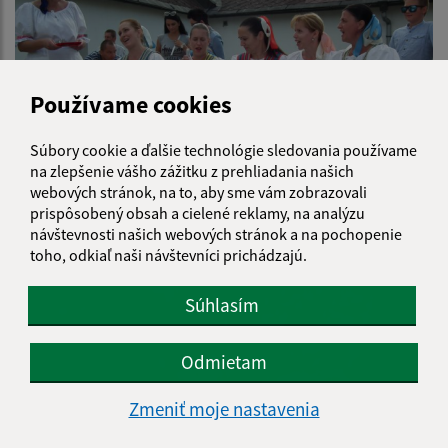
Používame cookies
Súbory cookie a ďalšie technológie sledovania používame
na zlepšenie vášho zážitku z prehliadania našich
webových stránok, na to, aby sme vám zobrazovali
prispôsobený obsah a cielené reklamy, na analýzu
návštevnosti našich webových stránok a na pochopenie
Finta v kotliku V. ročník
toho, odkiaľ naši návštevníci prichádzajú.
Súhlasím
Odmietam
Zmeniť moje nastavenia