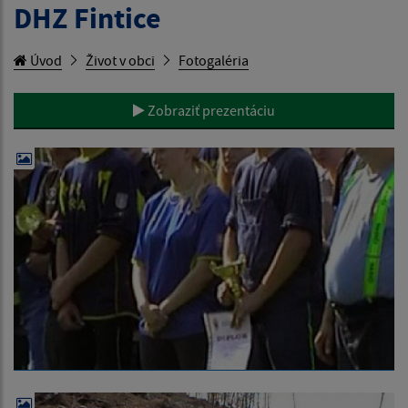
DHZ Fintice
Úvod
Život v obci
Fotogaléria
Zobraziť prezentáciu