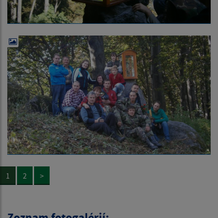
1
2
>
Zoznam fotogalérií: