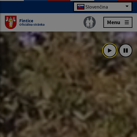
Slovenčina
Fintice
Menu
Oficiálna stránka