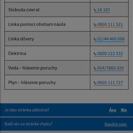
Sloboda zvierat
16 187
Linka pomoci obetiam násila
0850 111 321
Linka dôvery
02/44 460 606
Elektrina
0800 123 332
Voda – hlásenie poruchy
054/7865 420
Plyn – hlásenie poruchy
0850 111 727
Je táto stránka užitočná?
Áno
Nie
Boli tieto 
Boli 
Našli ste na stránke chybu?
Napíšte nám