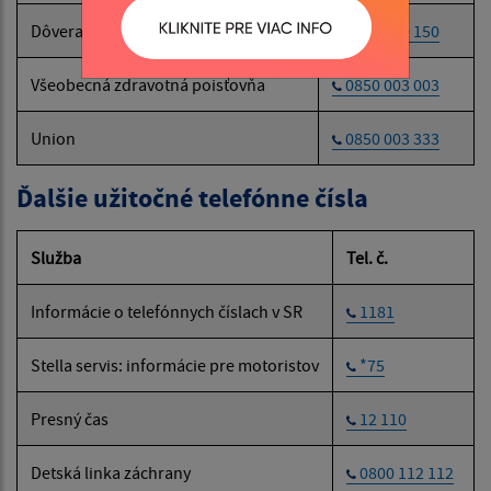
Dôvera
0800 150 150
Všeobecná zdravotná poisťovňa
0850 003 003
Union
0850 003 333
Ďalšie užitočné telefónne čísla
Služba
Tel. č.
Informácie o telefónnych číslach v SR
1181
Stella servis: informácie pre motoristov
*75
Presný čas
12 110
Detská linka záchrany
0800 112 112