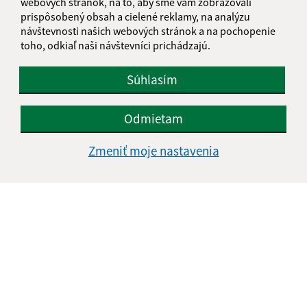
Grófske nádvorie 210/1
webových stránok, na to, aby sme vám zobrazovali
prispôsobený obsah a cielené reklamy, na analýzu
082 16 Fintice
návštevnosti našich webových stránok a na pochopenie
obecfintice@fintice.sk
toho, odkiaľ naši návštevníci prichádzajú.
+421 51 748 10 10
Súhlasím
IČO: 00327018
Odmietam
Zmeniť moje nastavenia