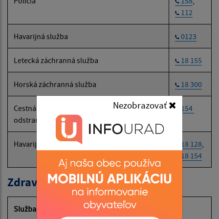
Polícia
158
,
112
Havarijná služba
0123
Letecká záchranná služba
18 155
Horská záchranná služba
18 300
Nezobrazovať
Cestná záchranná služba (SČK):
154
odstraňovanie následkov dopravných nehôd
Havarijná a núdzová služba pre motoristov
18 128
,
18 154
Zdravotné poisťovne
Služba
Tel. č.