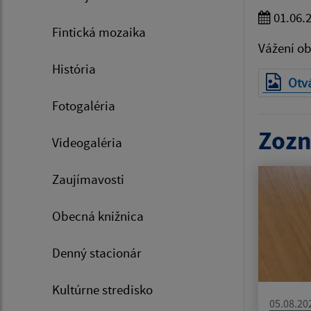
01.06.
Fintická mozaika
Vážení ob
História
Otvá
Fotogaléria
Zozn
Videogaléria
Zaujímavosti
Obecná knižnica
Denný stacionár
Kultúrne stredisko
05.08.20