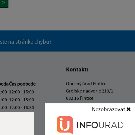
>
 ste na stránke chybu?
vás užitočné?
e pre vás užitočné?
Kontakt:
Obecný úrad Fintice
beda
Čas poobede
Grófske nádvorie 210/1
1:00
12:00 - 15:00
082 16 Fintice
1:00
12:00 - 15:00
1:00
12:00 - 16:30
Nezobrazovať
obecfintice@fintice.sk
ový deň
+421 51 748 10 10
1:00
12:00 - 13:30
IČO: 00327018
ka:
11:00 - 12:00