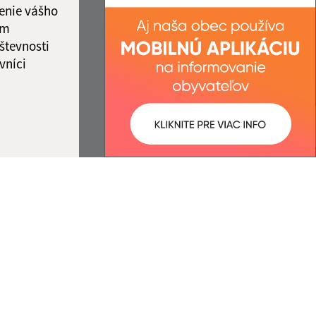
enie vášho
ám
števnosti
vníci