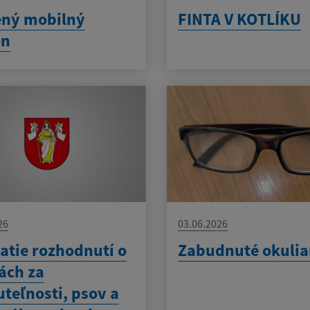
ený mobilný
FINTA V KOTLÍKU
ón
26
03.06.2026
atie rozhodnutí o
Zabudnuté okulia
ách za
teľnosti, psov a