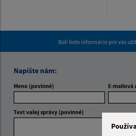
Boli tieto informácie pre vás už
Napíšte nám:
Meno (povinné)
E-mailová 
Text vašej správy (povinné)
Použív