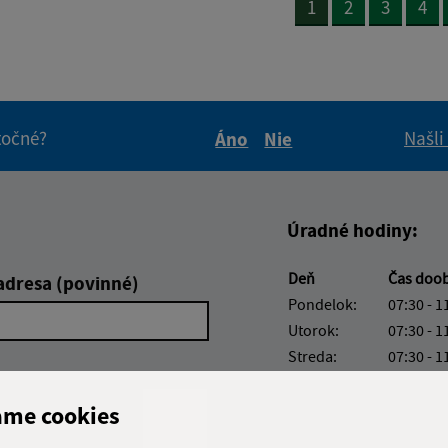
1
2
3
4
itočné?
Našli
Áno
Nie
Boli tieto informácie pre 
Boli tieto informáci
Úradné hodiny:
Deň
Čas doo
adresa (povinné)
Pondelok:
07:30 - 1
Utorok:
07:30 - 1
Streda:
07:30 - 1
Štvrtok:
nestránk
Piatok:
07:30 - 1
ame cookies
Obedňajšia prestáv