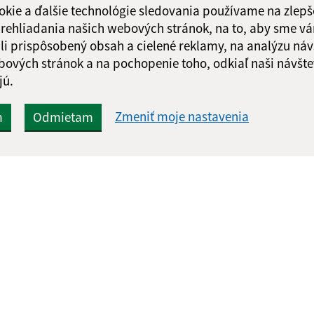
okie a ďalšie technológie sledovania používame na zlepš
 prehliadania našich webových stránok, na to, aby sme v
li prispôsobený obsah a cielené reklamy, na analýzu náv
bových stránok a na pochopenie toho, odkiaľ naši návšte
Google reCaptcha Response
jú.
Odoslať
ch
správu
Zmeniť moje nastavenia
m
Odmietam