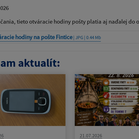
2026
čania, tieto otváracie hodiny pošty platia aj naďalej do 
racie hodiny na pošte Fintice
| JPG | 0.44 Mb
am aktualít:
26
21.07.2026