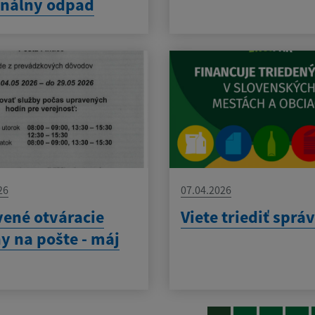
nálny odpad
26
07.04.2026
ené otváracie
Viete triediť sprá
y na pošte - máj