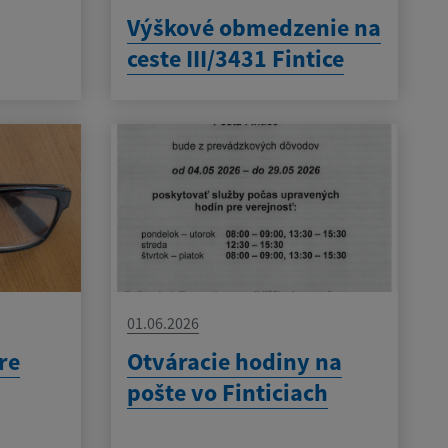
Výškové obmedzenie na
ceste III/3431 Fintice
01.06.2026
re
Otváracie hodiny na
pošte vo Finticiach