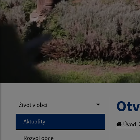
Otv
Život v obci
Aktuality
Úvod
Rozvoj obce