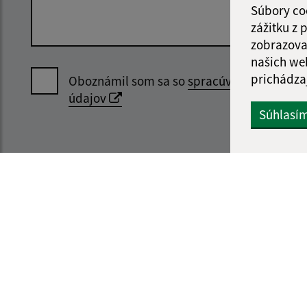
Súbory co
zážitku z
zobrazova
našich we
prichádza
Oboznámil som sa so
spracúvaním osobný
údajov
Súhlasí