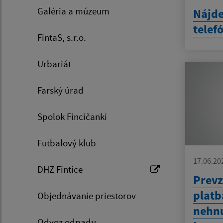
Galéria a múzeum
Nájd
telef
FintaS, s.r.o.
Urbariát
Farský úrad
Spolok Fincičanki
Futbalový klub
17.06.20
DHZ Fintice
Prevz
platb
Objednávanie priestorov
nehnu
Odvoz odpadu