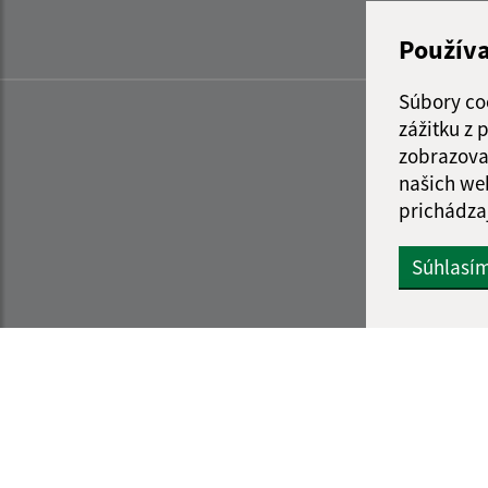
Použív
Súbory co
zážitku z
zobrazova
našich we
prichádza
Súhlasí
Informácie o stránke:
Navigácia: