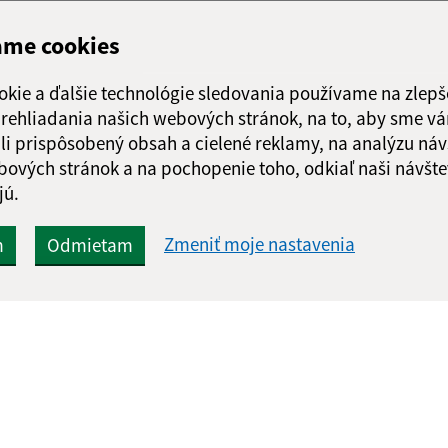
ame cookies
okie a ďalšie technológie sledovania používame na zlepš
 prehliadania našich webových stránok, na to, aby sme v
li prispôsobený obsah a cielené reklamy, na analýzu náv
bových stránok a na pochopenie toho, odkiaľ naši návšte
jú.
Zmeniť moje nastavenia
m
Odmietam
Rýchle odkazy:
Aktualiz