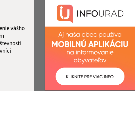
enie vášho
ám
števnosti
vníci
ované:
Správca obsahu: