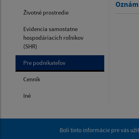
Oznáme
Životné prostredie
Evidencia samostatne
hospodáriacich roľníkov
(SHR)
Pre podnikateľov
Cenník
Iné
Boli tieto informácie pre vás už