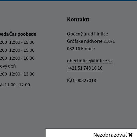
Kontakt:
Obecný úrad Fintice
beda
Čas poobede
Grófske nádvorie 210/1
1:00
12:00 - 15:00
082 16 Fintice
1:00
12:00 - 15:00
1:00
12:00 - 16:30
obecfintice@fintice.sk
ový deň
+421 51 748 10 10
1:00
12:00 - 13:30
IČO: 00327018
ka:
11:00 - 12:00
Nezobrazovať