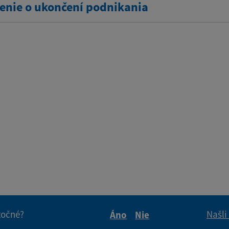
nie o ukončení podnikania
itočné?
Našli
Áno
Nie
Boli tieto informácie pre 
Boli tieto informáci