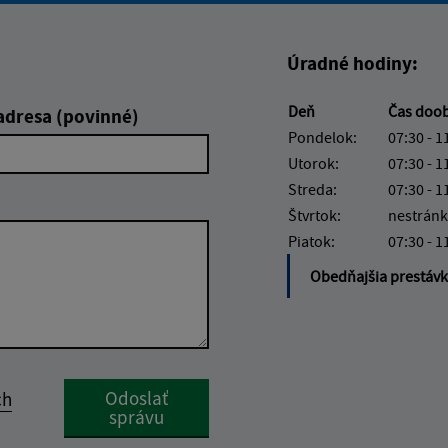
Úradné hodiny:
Deň
Čas doo
adresa (povinné)
Pondelok:
07:30 - 1
Utorok:
07:30 - 1
Streda:
07:30 - 1
Štvrtok:
nestránk
Piatok:
07:30 - 1
Obedňajšia prestáv
Google reCaptcha Response
Odoslať
ch
správu