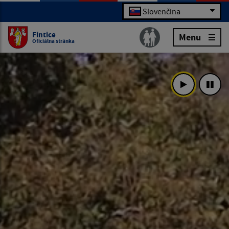
Slovenčina
Fintice
Menu
Oficiálna stránka