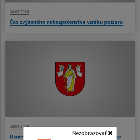
04.05.2026
Čas zvýšeného nebezpečenstva vzniku požiaru
29.04.2026
Nezobrazovať
Uznesenie č. 244/2026 - prevod majetku obce