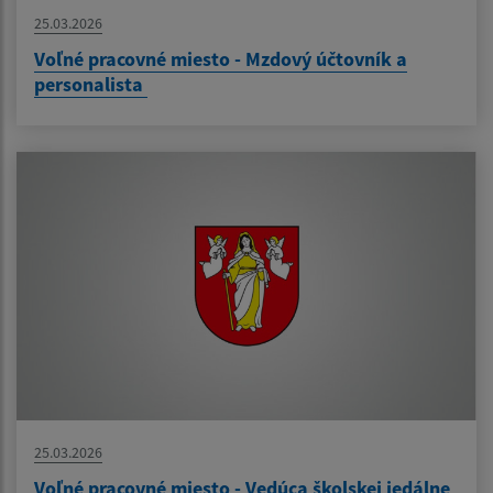
25.03.2026
Voľné pracovné miesto - Mzdový účtovník a
personalista
25.03.2026
Voľné pracovné miesto - Vedúca školskej jedálne