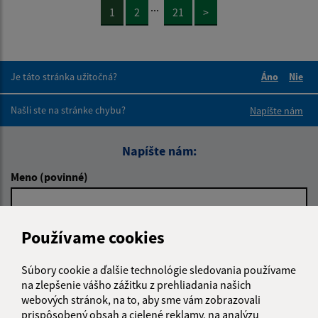
...
1
2
21
>
Je táto stránka užitočná?
Áno
Nie
Boli tieto 
Boli 
Našli ste na stránke chybu?
Napíšte nám
Napíšte nám:
Meno (povinné)
Používame cookies
E-mailová adresa (povinné)
Súbory cookie a ďalšie technológie sledovania používame
na zlepšenie vášho zážitku z prehliadania našich
Text vašej správy (povinné)
webových stránok, na to, aby sme vám zobrazovali
prispôsobený obsah a cielené reklamy, na analýzu