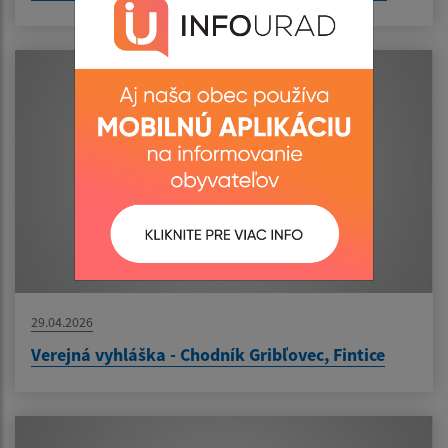
29.04.2026
Verejná vyhláška - Chodník Gribľovec, Fintice