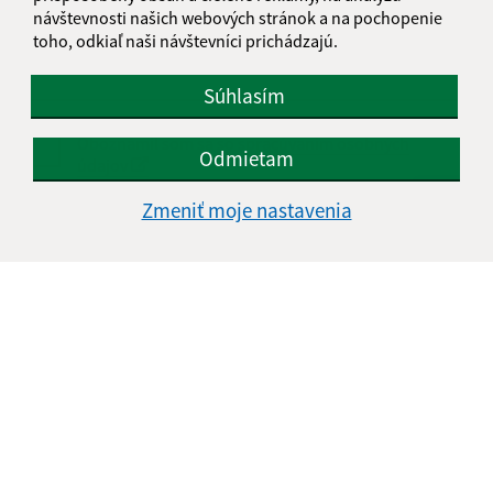
návštevnosti našich webových stránok a na pochopenie
toho, odkiaľ naši návštevníci prichádzajú.
Súhlasím
Oboznámil som sa so
spracúvaním osobných
Odmietam
údajov
Zmeniť moje nastavenia
Google reCaptcha Response
Odoslať správu
Úradné hodiny:
Deň
Čas doobeda
Čas poobede
Pondelok:
07:30 - 11:00
12:00 - 15:00
Utorok:
07:30 - 11:00
12:00 - 15:00
Streda:
07:30 - 11:00
12:00 - 16:30
Štvrtok:
nestránkový deň