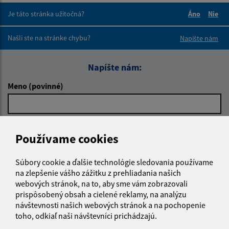
Je táto stránka užitočná?
Áno
Nie
Boli tieto 
Boli 
Našli ste na stránke chybu?
Napíšte nám
Napíšte nám:
Meno (povinné)
E-mailová adresa (povinné)
Používame cookies
Súbory cookie a ďalšie technológie sledovania používame
Text vašej správy (povinné)
na zlepšenie vášho zážitku z prehliadania našich
webových stránok, na to, aby sme vám zobrazovali
prispôsobený obsah a cielené reklamy, na analýzu
návštevnosti našich webových stránok a na pochopenie
toho, odkiaľ naši návštevníci prichádzajú.