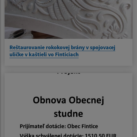
Reštaurovanie rokokovej brány v spojovacej
uličke v kaštieli vo Finticiach