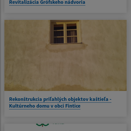
Revitalizácia Grófskeho nádvoria
Rekonštrukcia priľahlých objektov kaštieľa -
Kultúrneho domu v obci Fintice