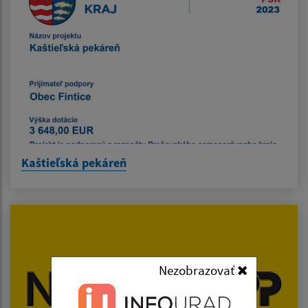
Kaštieľská pekáreň
Nezobrazovať