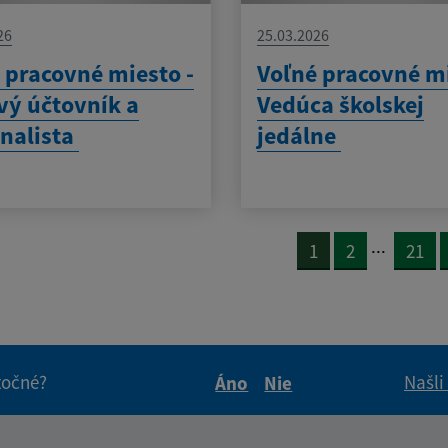
26
25.03.2026
 pracovné miesto -
Voľné pracovné mi
ý účtovník a
Vedúca školskej
nalista
jedálne
...
1
2
21
itočné?
Našli
Áno
Nie
Boli tieto informácie pre 
Boli tieto informáci