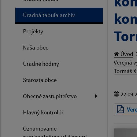
kon
kom
Úradná tabuľa archív
Tor
Projekty
Naša obec
Úvod
Verejná v
Úradné hodiny
Tormáš X
Starosta obce
22.09.
Obecné zastupiteľstvo
Ver
Hlavný kontrolór
Oznamovanie
protispoločenskej činnosti