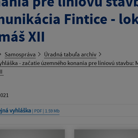
ania pre líniovú stav
unikácia Fintice - lok
máš XII
Samospráva
Úradná tabuľa archív
yhláška - začatie územného konania pre líniovú stavbu: Mi
II
2021
ejná vyhláška
| PDF | 1.59 Mb