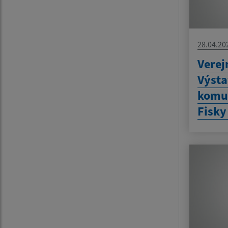
28.04.20
Verej
Výsta
komun
Fisky