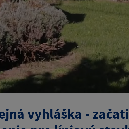
ejná vyhláška - zača