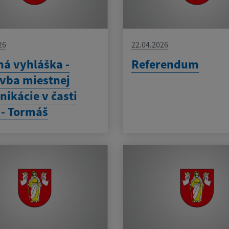
26
22.04.2026
ná vyhláška -
Referendum
vba miestnej
ikácie v časti
 - Tormáš