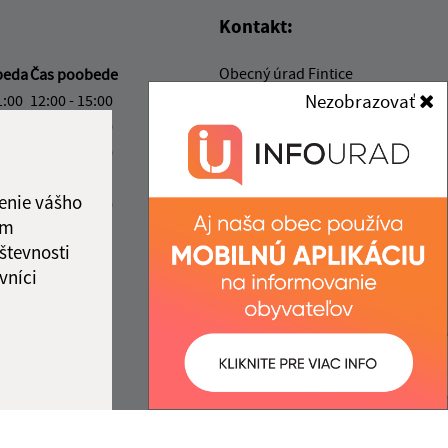
Kontakt:
Obecný úrad Fintice
beda
Čas poobede
Grófske nádvorie 210/1
Nezobrazovať
1:00
12:00 - 15:00
082 16 Fintice
1:00
12:00 - 15:00
1:00
12:00 - 16:30
obecfintice@fintice.sk
ový deň
+421 51 748 10 10
enie vášho
1:00
12:00 - 13:30
IČO: 00327018
ám
ka:
11:00 - 12:00
števnosti
vníci