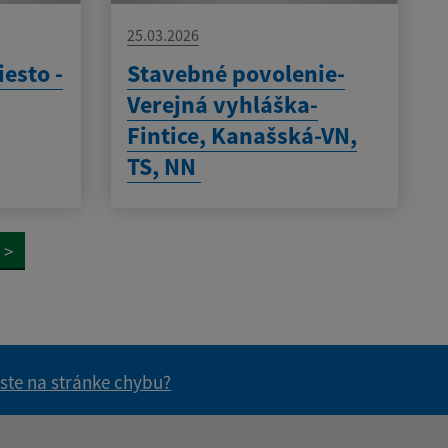
25.03.2026
esto -
Stavebné povolenie-
Verejná vyhláška-
Fintice, Kanašská-VN,
TS, NN
>
 ste na stránke chybu?
vás užitočné?
e pre vás užitočné?