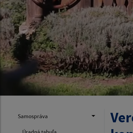
Ver
Samospráva
Úradná tabuľa