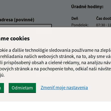
Úradné hodiny:
Deň
Čas doo
adresa (povinné)
Pondelok:
07:30 - 1
Utorok:
07:30 - 1
ame cookies
Streda:
07:30 - 1
Štvrtok:
nestránk
okie a ďalšie technológie sledovania používame na zlepš
Piatok:
07:30 - 1
 prehliadania našich webových stránok, na to, aby sme v
Obedňajšia prestáv
li prispôsobený obsah a cielené reklamy, na analýzu náv
bových stránok a na pochopenie toho, odkiaľ naši návšte
jú.
Zmeniť moje nastavenia
m
Odmietam
Google reCaptcha Response
Odoslať
ch
správu