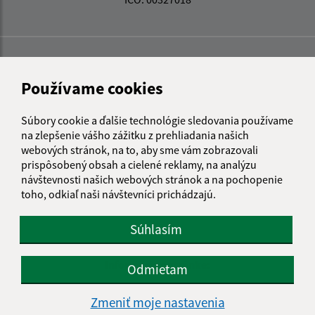
Používame cookies
Súbory cookie a ďalšie technológie sledovania používame
na zlepšenie vášho zážitku z prehliadania našich
webových stránok, na to, aby sme vám zobrazovali
prispôsobený obsah a cielené reklamy, na analýzu
návštevnosti našich webových stránok a na pochopenie
toho, odkiaľ naši návštevníci prichádzajú.
Súhlasím
Informácie o stránke:
Odmietam
Vyhlásenie o prístupnosti
Zmeniť moje nastavenia
Autorské práva