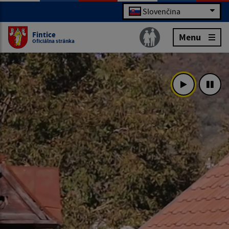
Slovenčina
Fintice
Menu
Oficiálna stránka