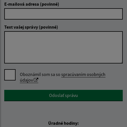
E-mailová adresa (povinné)
Text vašej správy (povinné)
Oboznámil som sa so
spracúvaním osobných
údajov
Google reCaptcha Response
Odoslať správu
Úradné hodiny: