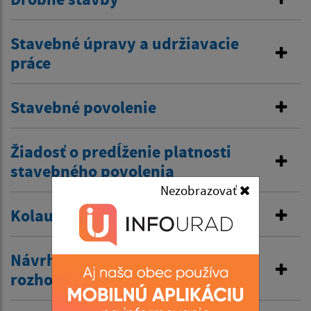
Stavebné úpravy a udržiavacie
práce
Stavebné povolenie
Žiadosť o predĺženie platnosti
stavebného povolenia
Nezobrazovať
Kolaudačné rozhodnutie
Návrh na vydanie územného
rozhodnutia