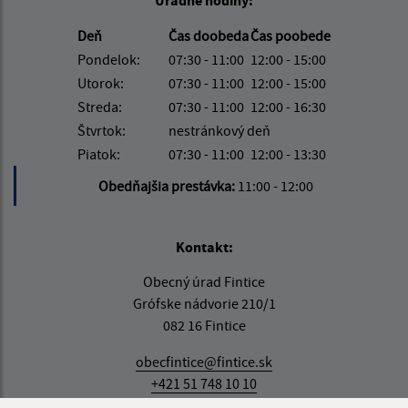
Úradné hodiny:
Deň
Čas doobeda
Čas poobede
Pondelok:
07:30 - 11:00
12:00 - 15:00
Utorok:
07:30 - 11:00
12:00 - 15:00
Streda:
07:30 - 11:00
12:00 - 16:30
Štvrtok:
nestránkový deň
Piatok:
07:30 - 11:00
12:00 - 13:30
Obedňajšia prestávka:
11:00 - 12:00
Kontakt:
Obecný úrad Fintice
Grófske nádvorie 210/1
082 16 Fintice
obecfintice@fintice.sk
+421 51 748 10 10