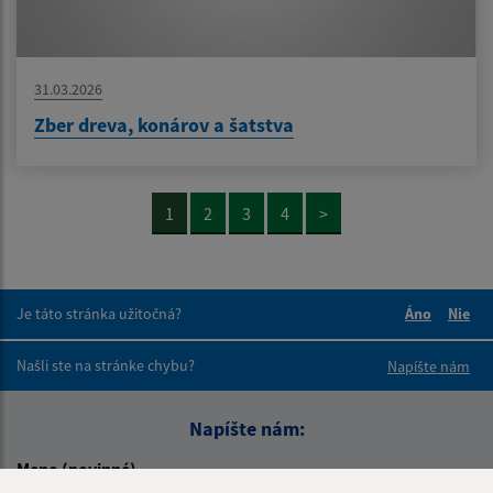
31.03.2026
Zber dreva, konárov a šatstva
1
2
3
4
>
Je táto stránka užitočná?
Áno
Nie
Boli tieto 
Boli 
Našli ste na stránke chybu?
Napíšte nám
Napíšte nám:
Meno (povinné)