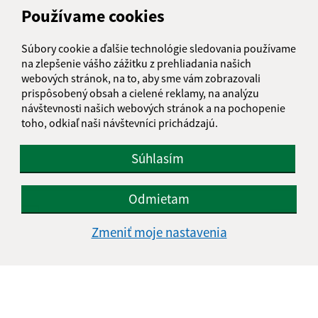
Používame cookies
E-mailová adresa (povinné)
Súbory cookie a ďalšie technológie sledovania používame
na zlepšenie vášho zážitku z prehliadania našich
webových stránok, na to, aby sme vám zobrazovali
prispôsobený obsah a cielené reklamy, na analýzu
Text vašej správy (povinné)
návštevnosti našich webových stránok a na pochopenie
toho, odkiaľ naši návštevníci prichádzajú.
Súhlasím
Odmietam
Oboznámil som sa so
spracúvaním osobných
Zmeniť moje nastavenia
údajov
Google reCaptcha Response
Odoslať správu