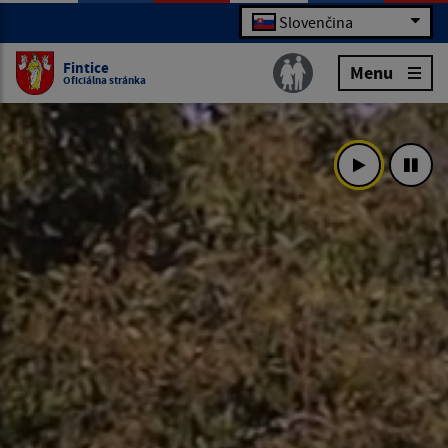
Slovenčina
Fintice
Menu
Oficiálna stránka