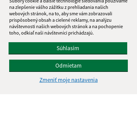
Súbory cookie a ďalšie technológie sledovania používame
na zlepšenie vášho zážitku z prehliadania našich
Meno (povinné)
webových stránok, na to, aby sme vám zobrazovali
prispôsobený obsah a cielené reklamy, na analýzu
návštevnosti našich webových stránok a na pochopenie
toho, odkiaľ naši návštevníci prichádzajú.
E-mailová adresa (povinné)
Súhlasím
Text vašej správy (povinné)
Odmietam
Zmeniť moje nastavenia
Oboznámil som sa so
spracúvaním osobných
údajov
Google reCaptcha Response
Odoslať správu