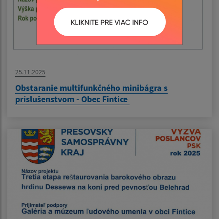
25.11.2025
Obstaranie multifunkčného minibágra s
príslušenstvom - Obec Fintice