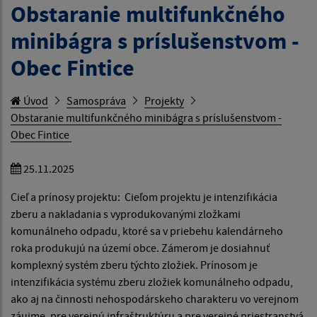
Obstaranie multifunkčného
minibágra s príslušenstvom -
Obec Fintice
Úvod
Samospráva
Projekty
Obstaranie multifunkčného minibágra s príslušenstvom -
Obec Fintice
25.11.2025
Cieľ a prínosy projektu: Cieľom projektu je intenzifikácia
zberu a nakladania s vyprodukovanými zložkami
komunálneho odpadu, ktoré sa v priebehu kalendárneho
roka produkujú na území obce. Zámerom je dosiahnuť
komplexný systém zberu týchto zložiek. Prínosom je
intenzifikácia systému zberu zložiek komunálneho odpadu,
ako aj na činnosti nehospodárskeho charakteru vo verejnom
záujme, pre verejnú infraštruktúru a pre verejné priestranstvá.