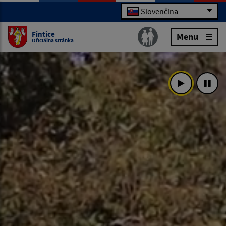
Slovenčina
Fintice
Menu
Oficiálna stránka