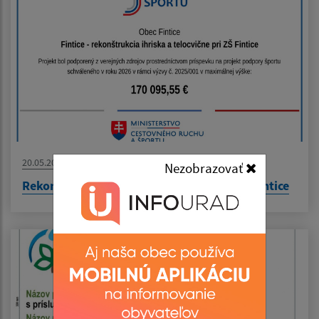
20.05.2026
Nezobrazovať
Rekonštrukcia ihriska a telocvične pri ZŠ Fintice