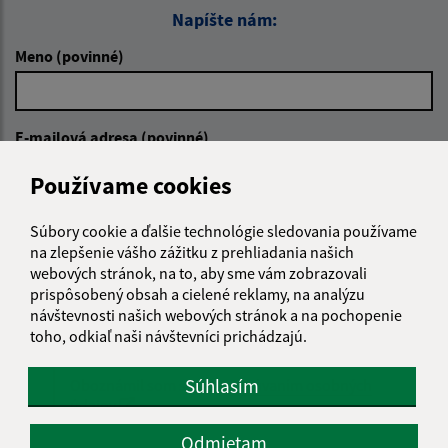
Napíšte nám:
Meno (povinné)
E-mailová adresa (povinné)
Používame cookies
Text vašej správy (povinné)
Súbory cookie a ďalšie technológie sledovania používame
na zlepšenie vášho zážitku z prehliadania našich
webových stránok, na to, aby sme vám zobrazovali
prispôsobený obsah a cielené reklamy, na analýzu
návštevnosti našich webových stránok a na pochopenie
toho, odkiaľ naši návštevníci prichádzajú.
Súhlasím
Oboznámil som sa so
spracúvaním osobných
údajov
Odmietam