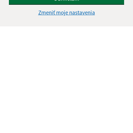
Google reCaptcha Response
Odoslať správu
Zmeniť moje nastavenia
Úradné hodiny:
Deň
Čas doobeda
Čas poobede
Pondelok:
07:30 - 11:00
12:00 - 15:00
Utorok:
07:30 - 11:00
12:00 - 15:00
Streda:
07:30 - 11:00
12:00 - 16:30
Štvrtok:
nestránkový deň
Piatok:
07:30 - 11:00
12:00 - 13:30
Obedňajšia prestávka:
11:00 - 12:00
Kontakt:
Obecný úrad Fintice
Grófske nádvorie 210/1