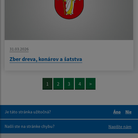
31.03.2026
Zber dreva, konárov a šatstva
1
2
3
4
>
Je táto stránka užitočná?
Áno
Nie
Boli tieto 
Boli 
Našli ste na stránke chybu?
Napíšte nám