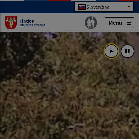
Slovenčina
Fintice
Menu
Oficiálna stránka