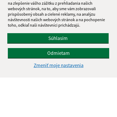
na zlepšenie vášho zážitku z prehliadania našich
webových stránok, na to, aby sme vám zobrazovali
Text vašej správy (povinné)
prispôsobený obsah a cielené reklamy, na analýzu
návštevnosti našich webových stránok a na pochopenie
toho, odkiaľ naši návštevníci prichádzajú.
Súhlasím
Odmietam
Oboznámil som sa so
spracúvaním osobných
údajov
Zmeniť moje nastavenia
Google reCaptcha Response
Odoslať správu
Úradné hodiny:
Deň
Čas doobeda
Čas poobede
Pondelok:
07:30 - 11:00
12:00 - 15:00