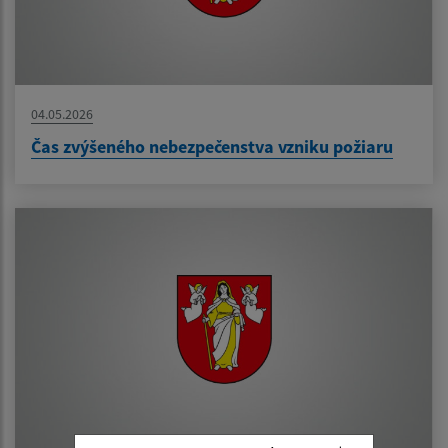
04.05.2026
Čas zvýšeného nebezpečenstva vzniku požiaru