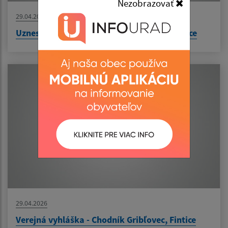
Nezobrazovať
29.04.2026
Uznesenie č. 244/2026 - prevod majetku obce
29.04.2026
Verejná vyhláška - Chodník Gribľovec, Fintice