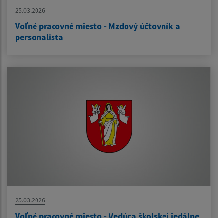
25.03.2026
Voľné pracovné miesto - Mzdový účtovník a
personalista
25.03.2026
Voľné pracovné miesto - Vedúca školskej jedálne