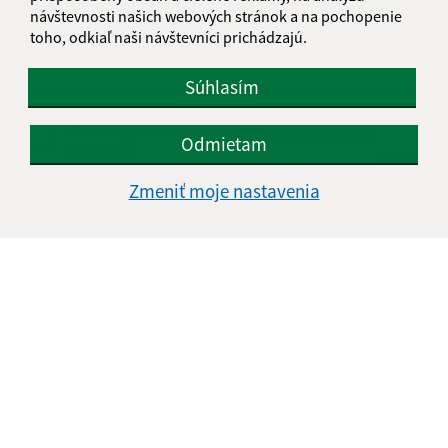
návštevnosti našich webových stránok a na pochopenie
toho, odkiaľ naši návštevníci prichádzajú.
Súhlasím
Oboznámil som sa so
spracúvaním osobných
Odmietam
údajov
Zmeniť moje nastavenia
Google reCaptcha Response
Odoslať správu
Úradné hodiny:
Deň
Čas doobeda
Čas poobede
Pondelok:
07:30 - 11:00
12:00 - 15:00
Utorok:
07:30 - 11:00
12:00 - 15:00
Streda:
07:30 - 11:00
12:00 - 16:30
Štvrtok:
nestránkový deň