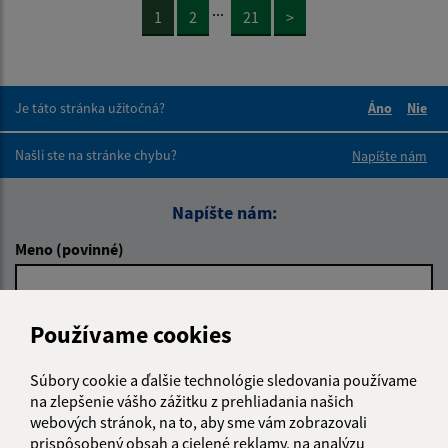
...
1
2
21
>
Je táto stránka užitočná?
Áno
Nie
Boli tieto 
Boli 
Našli ste na stránke chybu?
Napíšte nám
Napíšte nám:
Meno (povinné)
Používame cookies
E-mailová adresa (povinné)
Súbory cookie a ďalšie technológie sledovania používame
na zlepšenie vášho zážitku z prehliadania našich
Text vašej správy (povinné)
webových stránok, na to, aby sme vám zobrazovali
prispôsobený obsah a cielené reklamy, na analýzu