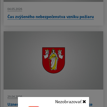
04.05.2026
Čas zvýšeného nebezpečenstva vzniku požiaru
29.04.2026
Nezobrazovať
Uznesenie č. 244/2026 - prevod majetku obce