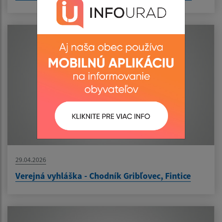
29.04.2026
Verejná vyhláška - Chodník Gribľovec, Fintice